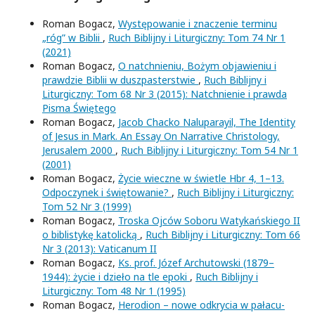
Roman Bogacz,
Występowanie i znaczenie terminu
„róg” w Biblii
,
Ruch Biblijny i Liturgiczny: Tom 74 Nr 1
(2021)
Roman Bogacz,
O natchnieniu, Bożym objawieniu i
prawdzie Biblii w duszpasterstwie
,
Ruch Biblijny i
Liturgiczny: Tom 68 Nr 3 (2015): Natchnienie i prawda
Pisma Świętego
Roman Bogacz,
Jacob Chacko Naluparayil, The Identity
of Jesus in Mark. An Essay On Narrative Christology,
Jerusalem 2000
,
Ruch Biblijny i Liturgiczny: Tom 54 Nr 1
(2001)
Roman Bogacz,
Życie wieczne w świetle Hbr 4, 1–13.
Odpoczynek i świętowanie?
,
Ruch Biblijny i Liturgiczny:
Tom 52 Nr 3 (1999)
Roman Bogacz,
Troska Ojców Soboru Watykańskiego II
o biblistykę katolicką
,
Ruch Biblijny i Liturgiczny: Tom 66
Nr 3 (2013): Vaticanum II
Roman Bogacz,
Ks. prof. Józef Archutowski (1879–
1944): życie i dzieło na tle epoki
,
Ruch Biblijny i
Liturgiczny: Tom 48 Nr 1 (1995)
Roman Bogacz,
Herodion – nowe odkrycia w pałacu-