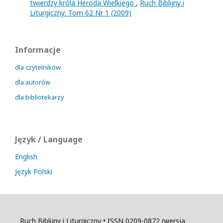
twierdzy króla Heroda Wielkiego
,
Ruch Biblijny i
Liturgiczny: Tom 62 Nr 1 (2009)
Informacje
dla czytelników
dla autorów
dla bibliotekarzy
Język / Language
English
Język Polski
Ruch Biblijny i Liturgiczny • ISSN 0209-0872 (wersja