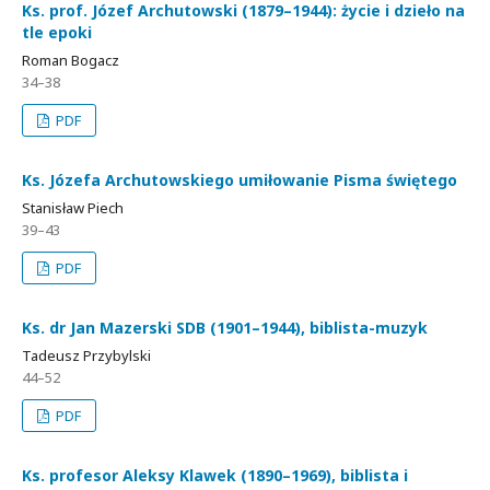
Ks. prof. Józef Archutowski (1879–1944): życie i dzieło na
tle epoki
Roman Bogacz
34–38
PDF
Ks. Józefa Archutowskiego umiłowanie Pisma świętego
Stanisław Piech
39–43
PDF
Ks. dr Jan Mazerski SDB (1901–1944), biblista-muzyk
Tadeusz Przybylski
44–52
PDF
Ks. profesor Aleksy Klawek (1890–1969), biblista i