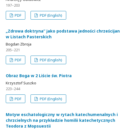
197–203
PDF
PDF (English)
„Zdrowa doktryna” jako podstawa jedności chrześcijan
w Listach Pasterskich
Bogdan Zbroja
205–221
PDF
PDF (English)
Obraz Boga w 2 Liście św. Piotra
Krzysztof Suszko
223–244
PDF
PDF (English)
Motyw eschatologiczny w rytach katechumenalnych i
chrzcielnych na przykładzie homilii katechetycznych
Teodora z Mopsuestii