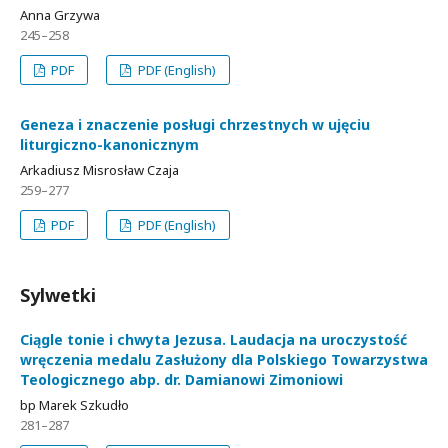
Anna Grzywa
245–258
PDF
PDF (English)
Geneza i znaczenie posługi chrzestnych w ujęciu
liturgiczno-kanonicznym
Arkadiusz Misrosław Czaja
259–277
PDF
PDF (English)
Sylwetki
Ciągle tonie i chwyta Jezusa. Laudacja na uroczystość
wręczenia medalu Zasłużony dla Polskiego Towarzystwa
Teologicznego abp. dr. Damianowi Zimoniowi
bp Marek Szkudło
281–287