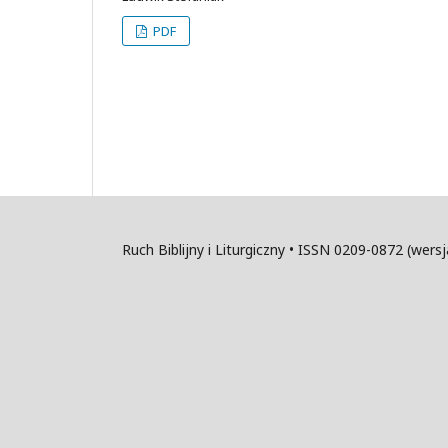
PDF
Ruch Biblijny i Liturgiczny • ISSN 0209-0872 (wer