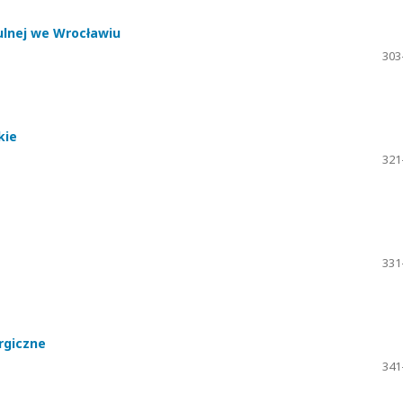
ulnej we Wrocławiu
303
kie
321
331
urgiczne
341