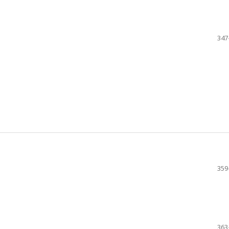
347
359
363