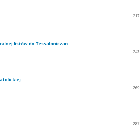
a
217
alnej listów do Tessaloniczan
243
atolickiej
269
287