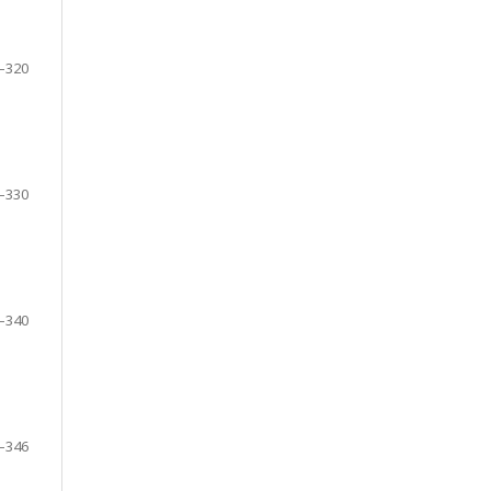
–320
–330
–340
–346