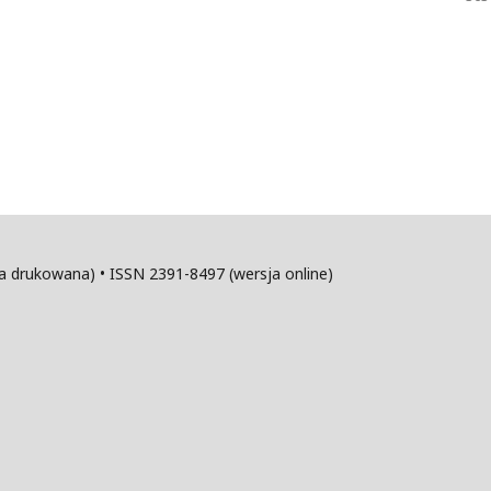
sja drukowana) • ISSN 2391-8497 (wersja online)