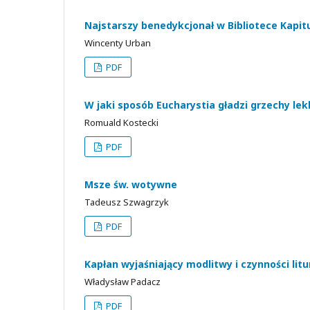
Najstarszy benedykcjonał w Bibliotece Kapit
Wincenty Urban
PDF
W jaki sposób Eucharystia gładzi grzechy lek
Romuald Kostecki
PDF
Msze św. wotywne
Tadeusz Szwagrzyk
PDF
Kapłan wyjaśniający modlitwy i czynności lit
Władysław Padacz
PDF