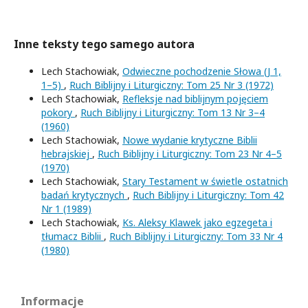
Inne teksty tego samego autora
Lech Stachowiak,
Odwieczne pochodzenie Słowa (J 1,
1–5)
,
Ruch Biblijny i Liturgiczny: Tom 25 Nr 3 (1972)
Lech Stachowiak,
Refleksje nad biblijnym pojęciem
pokory
,
Ruch Biblijny i Liturgiczny: Tom 13 Nr 3–4
(1960)
Lech Stachowiak,
Nowe wydanie krytyczne Biblii
hebrajskiej
,
Ruch Biblijny i Liturgiczny: Tom 23 Nr 4–5
(1970)
Lech Stachowiak,
Stary Testament w świetle ostatnich
badań krytycznych
,
Ruch Biblijny i Liturgiczny: Tom 42
Nr 1 (1989)
Lech Stachowiak,
Ks. Aleksy Klawek jako egzegeta i
tłumacz Biblii
,
Ruch Biblijny i Liturgiczny: Tom 33 Nr 4
(1980)
Informacje