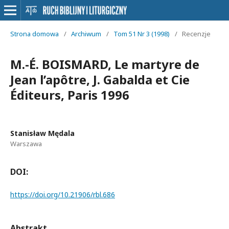
Strona domowa
/
Archiwum
/
Tom 51 Nr 3 (1998)
/
Recenzje
M.-É. BOISMARD, Le martyre de
Jean l’apôtre, J. Gabalda et Cie
Éditeurs, Paris 1996
Stanisław Mędala
Warszawa
DOI:
https://doi.org/10.21906/rbl.686
Abstrakt