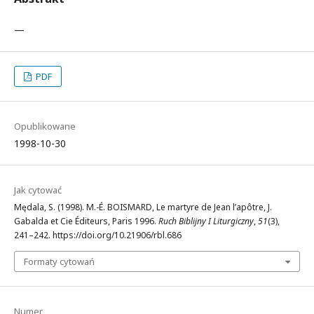
—
PDF
Opublikowane
1998-10-30
Jak cytować
Mędala, S. (1998). M.-É. BOISMARD, Le martyre de Jean l’apôtre, J.
Gabalda et Cie Éditeurs, Paris 1996.
Ruch Biblijny I Liturgiczny
,
51
(3),
241–242. https://doi.org/10.21906/rbl.686
Formaty cytowań
Numer