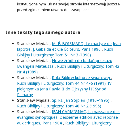
instytucjonalnym lub na swojej stronie internetowej) jeszcze
przed zgłoszeniem utworu do czasopisma.
Inne teksty tego samego autora
Stanisław Mędala,
M.-É. BOISMARD, Le martyre de Jean
l’apôtre, J. Gabalda et Cie Éditeurs, Paris 1996
,
Ruch
Biblijny i Liturgiczny: Tom 51 Nr 3 (1998)
Stanisław Mędala,
Nowe źródło do badań przekazu
Ewangelii Mateusza
,
Ruch Biblijny i Liturgiczny: Tom 42
Nr 4 (1989)
Stanisław Mędala,
Rola Biblii w kulturze światowej
,
Ruch Biblijny i Liturgiczny: Tom 44 Nr 4–6 (1991): IV
pielgrzymka Jana Pawła II do Ojczyzny i II Synod
Plenarny
Stanisław Mędala,
Śp. ks. Jan Stępień (1910–1995)
,
Ruch Biblijny i Liturgiczny: Tom 48 Nr 2 (1995)
Stanisław Mędala,
JEAN CARMIGNAC, La naissance des
évangiles synoptiques. Deuxième édition avec réponse
aux critiques, Paris 1984
,
Ruch Biblijny i Liturgiczny: