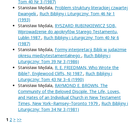
Tom 40 Nr 3 (1987)
Stanisław Mędala,
Problem struktury literackiej czwartej
Ewangelii
,
Ruch Biblijny i Liturgiczny: Tom 46 Nr 1
(1993)
Stanisław Mędala,
RYSZARD RUBINKIEWICZ SDB,
Wprowadzenie do apokryfów Starego Testamentu,
Lublin 1987
,
Ruch Biblijny i Liturgiczny: Tom 40 Nr 6
(1987)
Stanisław Mędala,
Formy interpretacji Biblii w judaizmie
okresu międzytestamentalnego
,
Ruch Biblijny i
Liturgiczny: Tom 39 Nr 3 (1986)
Stanisław Mędala,
R. E. FRIEDMAN, Who Wrote the
Bible?, Englewood Cliffs, NJ 1987
,
Ruch Biblijny i
Liturgiczny: Tom 43 Nr 3–6 (1990)
Stanisław Mędala,
RAYMOND E. BROWN, The
Community of the Beloved Disciple. The Life, Loves,
and Hates of an Individual Church in New Testament
Times, New York–Ramsey–Toronto 1979
,
Ruch Biblijny i
Liturgiczny: Tom 34 Nr 3 (1981)
1
2
>
>>