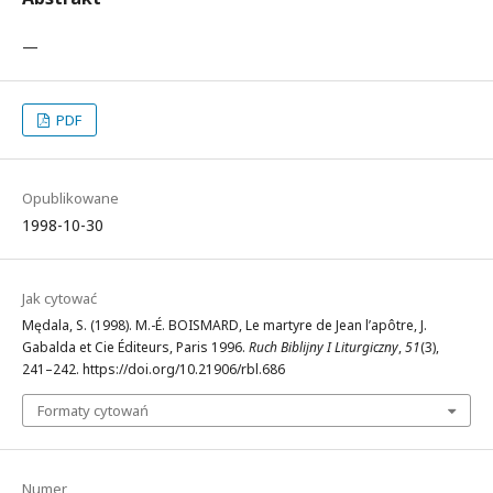
—
PDF
Opublikowane
1998-10-30
Jak cytować
Mędala, S. (1998). M.-É. BOISMARD, Le martyre de Jean l’apôtre, J.
Gabalda et Cie Éditeurs, Paris 1996.
Ruch Biblijny I Liturgiczny
,
51
(3),
241–242. https://doi.org/10.21906/rbl.686
Formaty cytowań
Numer