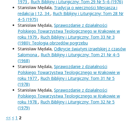
1973
,
Ruch Biblijny i Liturgiczny: Tom 29 Nr 5–6 (1976)
Stanisław Mędala,
Tradycja o wieczności Mesjasza i
redakcja J 12, 34
,
Ruch Biblijny i Liturgiczny: Tom 28 Nr
4–5 (1975)
Stanisław Mędala,
Sprawozdanie z działalności
Polskiego Towarzystwa Teologicznego w Krakowie w
roku 1979
,
Ruch Biblijny i Liturgiczny: Tom 33 Nr 3
(1980): Teologia obrzędów pogrzebu
Stanisław Mędala,
Odkrycie świątyni izraelskiej z czasów
Salomona
,
Ruch Biblijny i Liturgiczny: Tom 21 Nr 4–5
(1968)
Stanisław Mędala,
Sprawozdanie z działalności
Polskiego Towarzystwa Teologicznego w Krakowie w
roku 1977
,
Ruch Biblijny i Liturgiczny: Tom 31 Nr 5
(1978)
Stanisław Mędala,
Sprawozdanie z działalności
Polskiego Towarzystwa Teologicznego w Krakowie w
roku 1978
,
Ruch Biblijny i Liturgiczny: Tom 32 Nr 5
(1979)
<<
<
1
2