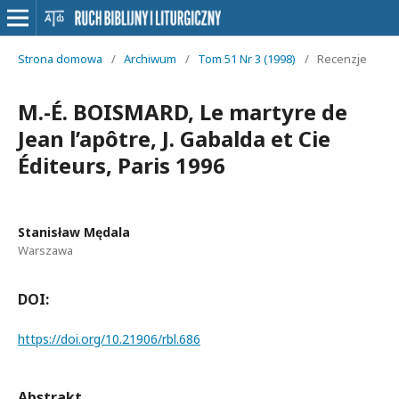
Strona domowa
/
Archiwum
/
Tom 51 Nr 3 (1998)
/
Recenzje
M.-É. BOISMARD, Le martyre de
Jean l’apôtre, J. Gabalda et Cie
Éditeurs, Paris 1996
Stanisław Mędala
Warszawa
DOI:
https://doi.org/10.21906/rbl.686
Abstrakt