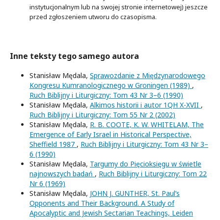
instytucjonalnym lub na swojej stronie internetowej) jeszcze
przed zgłoszeniem utworu do czasopisma.
Inne teksty tego samego autora
Stanisław Mędala,
Sprawozdanie z Międzynarodowego
Kongresu Kumranologicznego w Groningen (1989)
,
Ruch Biblijny i Liturgiczny: Tom 43 Nr 3–6 (1990)
Stanisław Mędala,
Alkimos historii i autor 1QH X-XVII
,
Ruch Biblijny i Liturgiczny: Tom 55 Nr 2 (2002)
Stanisław Mędala,
R. B. COOTE, K. W. WHITELAM, The
Emergence of Early Israel in Historical Perspective,
Sheffield 1987
,
Ruch Biblijny i Liturgiczny: Tom 43 Nr 3–
6 (1990)
Stanisław Mędala,
Targumy do Pięcioksięgu w świetle
najnowszych badań
,
Ruch Biblijny i Liturgiczny: Tom 22
Nr 6 (1969)
Stanisław Mędala,
JOHN J. GUNTHER, St. Paul’s
Opponents and Their Background. A Study of
Apocalyptic and Jewish Sectarian Teachings, Leiden