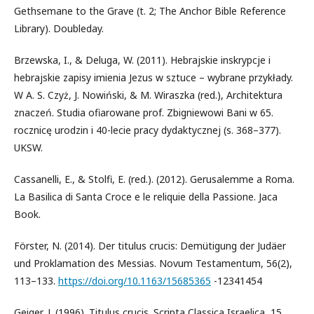
Gethsemane to the Grave (t. 2; The Anchor Bible Reference
Library). Doubleday.
Brzewska, I., & Deluga, W. (2011). Hebrajskie inskrypcje i
hebrajskie zapisy imienia Jezus w sztuce – wybrane przykłady.
W A. S. Czyż, J. Nowiński, & M. Wiraszka (red.), Architektura
znaczeń. Studia ofiarowane prof. Zbigniewowi Bani w 65.
rocznicę urodzin i 40-lecie pracy dydaktycznej (s. 368–377).
UKSW.
Cassanelli, E., & Stolfi, E. (red.). (2012). Gerusalemme a Roma.
La Basilica di Santa Croce e le reliquie della Passione. Jaca
Book.
Förster, N. (2014). Der titulus crucis: Demütigung der Judäer
und Proklamation des Messias. Novum Testamentum, 56(2),
113–133.
https://doi.org/10.1163/15685365
-12341454
Geiger, J. (1996). Titulus crucis. Scripta Classica Israelica, 15,