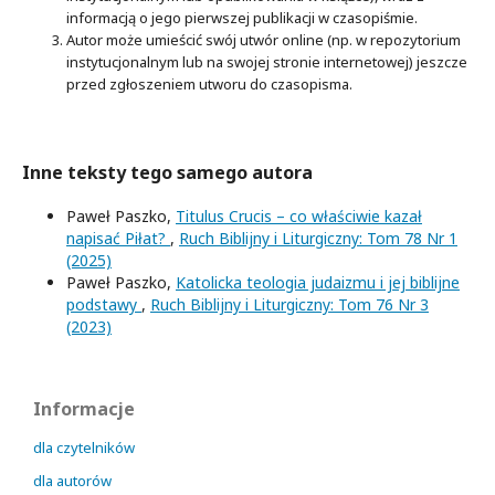
informacją o jego pierwszej publikacji w czasopiśmie.
Autor może umieścić swój utwór online (np. w repozytorium
instytucjonalnym lub na swojej stronie internetowej) jeszcze
przed zgłoszeniem utworu do czasopisma.
Inne teksty tego samego autora
Paweł Paszko,
Titulus Crucis – co właściwie kazał
napisać Piłat?
,
Ruch Biblijny i Liturgiczny: Tom 78 Nr 1
(2025)
Paweł Paszko,
Katolicka teologia judaizmu i jej biblijne
podstawy
,
Ruch Biblijny i Liturgiczny: Tom 76 Nr 3
(2023)
Informacje
dla czytelników
dla autorów