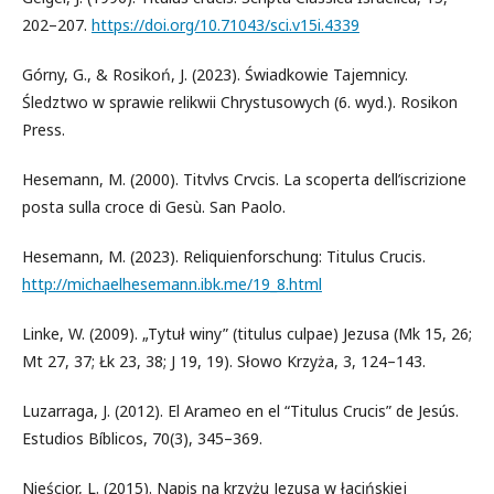
202–207.
https://doi.org/10.71043/sci.v15i.4339
Górny, G., & Rosikoń, J. (2023). Świadkowie Tajemnicy.
Śledztwo w sprawie relikwii Chrystusowych (6. wyd.). Rosikon
Press.
Hesemann, M. (2000). Titvlvs Crvcis. La scoperta dell’iscrizione
posta sulla croce di Gesù. San Paolo.
Hesemann, M. (2023). Reliquienforschung: Titulus Crucis.
http://michaelhesemann.ibk.me/19_8.html
Linke, W. (2009). „Tytuł winy” (titulus culpae) Jezusa (Mk 15, 26;
Mt 27, 37; Łk 23, 38; J 19, 19). Słowo Krzyża, 3, 124–143.
Luzarraga, J. (2012). El Arameo en el “Titulus Crucis” de Jesús.
Estudios Bíblicos, 70(3), 345–369.
Nieścior, L. (2015). Napis na krzyżu Jezusa w łacińskiej