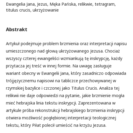
Ewangelia Jana, Jezus, Męka Pańska, relikwie, tetragram,
titulus crucis, ukrzyżowanie
Abstrakt
Artykuł podejmuje problem brzmienia oraz interpretacji napisu
umieszczonego nad głową ukrzyżowanego Jezusa. Chociaż
wszyscy czterej ewangeliści wzmiankują tę inskrypcję, każdy
przytacza jej treść w innej formie. Na uwagę zasługuje
wariant obecny w Ewangelii Jana, który zasadniczo odpowiada
trójjęzycznemu napisowi na tabliczce przechowywanej w
rzymskiej bazylice i czczonej jako Titulus Crucis. Analiza tej
relikwii nie daje odpowiedzi na pytanie, jakie brzmienie mogła
mieć hebrajska linia tekstu inskrypcji. Zaprezentowana w
artykule próba rekonstrukcji hebrajskiego brzmienia inskrypcji
otwiera możliwość pogłębionej interpretacji teologicznej
tekstu, który Piłat polecił umieścić na krzyżu Jezusa.