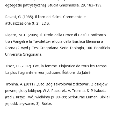
egzegezie patrystycznej. Studia Gnesnensia, 29, 183–199.
Ravasi, G. (1985). Il libro dei Salmi. Commento e
attualizzazione (t. 2). EDB.
Rigato, M.-L. (2005). Il Titolo della Croce di Gesù. Confronto
tra i Vangeli e la Tavoletta-reliquia della Basilica Eleniana a
Roma (2. wyd.). Tesi Gregoriana. Serie Teologia, 100. Pontificia
Università Gregoriana.
Tisot, H. (2007). Ève, la femme. L’injustice de tous les temps.
La plus flagrante erreur judiciaire. Éditions du Jubilé.
Tronina, A. (2011). „Oto Bóg zakrólował z drzewa”. Z dziejów
pewnej glosy biblijnej. W A. Paciorek, A. Tronina, & P. Łabuda
(red.), Krzyż Twój wielbimy (s. 89–99; Scripturae Lumen. Biblia i
jej oddziaływanie, 3). Biblos.