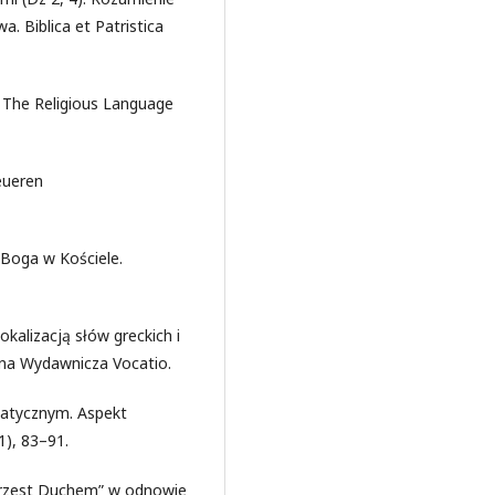
. Biblica et Patristica
. The Religious Language
neueren
 Boga w Kościele.
okalizacją słów greckich i
yna Wydawnicza Vocatio.
matycznym. Aspekt
1), 83–91.
hrzest Duchem” w odnowie