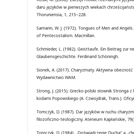
daru języków w pierwszych wiekach chrześcijaństwa
Thoruniensia, 1, 215–228.
Samarin, W. J. (1972). Tongues of Men and Angels
of Pentecostalism. Macmillan.
Schmieder, L. (1982). Geisttaufe. Ein Beitrag zur 
Glaubensgeschichte. Ferdinand Schöningh.
Sionek, A. (2017). Charyzmaty. Aktywna obecność
Wydawnictwo WAM.
Strong, J. (2015). Grecko-polski słownik Stronga z l
kodami Popowskiego (A. Czwojdrak, Trans.). Ofic
Tomczyk, D. (1987). Dar języków w ruchu charyz
filozoficzno-teologiczny. Ateneum Kapłańskie, 79(
Tomczyk, D. (1984). „Doświadczenie Ducha” a „c