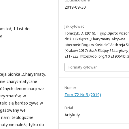
2019-09-30
Jak cytować
ostoł, 1 List do
Tomczyk, D. (2019). Τὰ χαρίσματα wczora
ka
dziś. O książce „Charyzmaty. Aktywna
obecność Boga w Kościele” Andrzeja S
(Kraków 2017).
Ruch Biblijny I Liturgiczny
211–223. https://doi.org/10.21906/rbl.
Formaty cytowań
zeja Sionka „Charyzmaty.
nie charyzmatyczne
Numer
różnych denominacji we
Tom 72 Nr 3 (2019)
haryzmatów, w
tało się bardzo żywe w
Dział
angażowany we
Artykuły
 nami teologiczne
aty nie należą tylko do