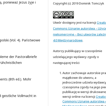
, ponieważ Jezus żyje i
Copyright (c) 2019 Dominik Tomczyk
Utwór dostępny jest na licencji
Creati
Commons Uznanie autorstwa – Użyci
niekomercyjne – Bez utworów zależ
polski (Vol. 4). Państwowe
4.0 Międzynarodowe
.
Autorzy publikujący w czasopiśmie
bleme der Pastoralbriefe
udzielają jego wydawcy zgody o
ühchristlichen
następującej treści:
Autor zachowuje autorskie pr
majątkowe do utworu, a
ents (8th ed.). Mohr
jednocześnie udziela wydawc
czasopisma zgody na jego pi
publikację w wersji drukowanej
geistliche Vollmacht in
wersji online na licencji
Creati
Commons Uznanie autorstwa 4
Międzynarodowe
oraz zgody 