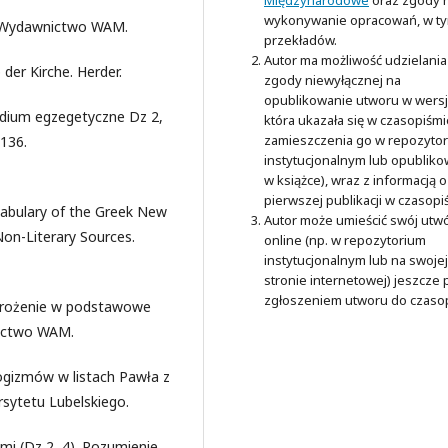
wykonywanie opracowań, w t
a. Wydawnictwo WAM.
przekładów.
Autor ma możliwość udzielania
der Kirche. Herder.
zgody niewyłącznej na
opublikowanie utworu w wersji
udium egzegetyczne Dz 2,
która ukazała się w czasopiśmi
zamieszczenia go w repozyto
–136.
instytucjonalnym lub opubliko
w książce), wraz z informacją o
pierwszej publikacji w czasopi
ocabulary of the Greek New
Autor może umieścić swój utw
Non-Literary Sources.
online (np. w repozytorium
instytucjonalnym lub na swojej
stronie internetowej) jeszcze
zgłoszeniem utworu do czaso
drożenie w podstawowe
nictwo WAM.
ogizmów w listach Pawła z
sytetu Lubelskiego.
mi (Dz 2, 4). Rozumienie