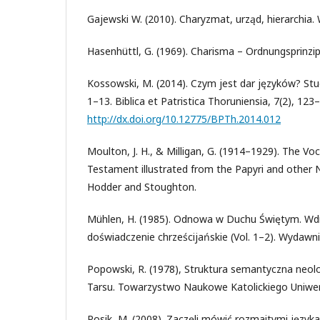
Gajewski W. (2010). Charyzmat, urząd, hierarchi
Hasenhüttl, G. (1969). Charisma – Ordnungsprinzip 
Kossowski, M. (2014). Czym jest dar języków? St
1–13. Biblica et Patristica Thoruniensia, 7(2), 123
http://dx.doi.org/10.12775/BPTh.2014.012
Moulton, J. H., & Milligan, G. (1914–1929). The V
Testament illustrated from the Papyri and other 
Hodder and Stoughton.
Mühlen, H. (1985). Odnowa w Duchu Świętym. W
doświadczenie chrześcijańskie (Vol. 1–2). Wydaw
Popowski, R. (1978), Struktura semantyczna neol
Tarsu. Towarzystwo Naukowe Katolickiego Uniwer
Rosik, M. (2008). Zaczęli mówić rozmaitymi języka