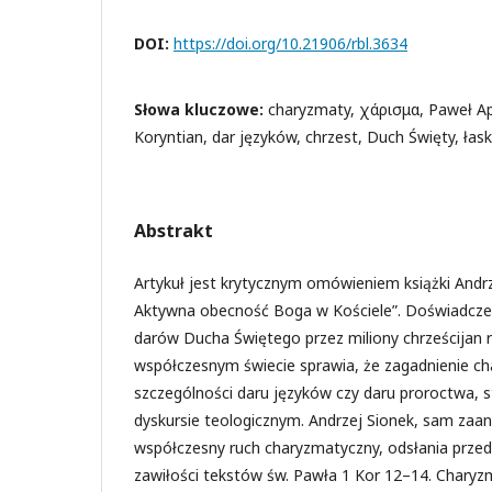
DOI:
https://doi.org/10.21906/rbl.3634
Słowa kluczowe:
charyzmaty, χάρισμα, Paweł Ap
Koryntian, dar języków, chrzest, Duch Święty, łas
Abstrakt
Artykuł jest krytycznym omówieniem książki Andr
Aktywna obecność Boga w Kościele”. Doświadcze
darów Ducha Świętego przez miliony chrześcijan 
współczesnym świecie sprawia, że zagadnienie c
szczególności daru języków czy daru proroctwa, s
dyskursie teologicznym. Andrzej Sionek, sam za
współczesny ruch charyzmatyczny, odsłania przed
zawiłości tekstów św. Pawła 1 Kor 12–14. Charyzm