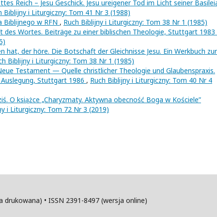
 Reich – Jesu Geschick. Jesu ureigener Tod im Licht seiner Basilei
 Biblijny i Liturgiczny: Tom 41 Nr 3 (1988)
ła Biblijnego w RFN
,
Ruch Biblijny i Liturgiczny: Tom 38 Nr 1 (1985)
t des Wortes. Beiträge zu einer biblischen Theologie, Stuttgart 1983
5)
at, der höre. Die Botschaft der Gleichnisse Jesu. Ein Werkbuch zur
h Biblijny i Liturgiczny: Tom 38 Nr 1 (1985)
ue Testament — Quelle christlicher Theologie und Glaubenspraxis.
Auslegung, Stuttgart 1986
,
Ruch Biblijny i Liturgiczny: Tom 40 Nr 4
dziś. O książce „Charyzmaty. Aktywna obecność Boga w Kościele”
ny i Liturgiczny: Tom 72 Nr 3 (2019)
sja drukowana) • ISSN 2391-8497 (wersja online)