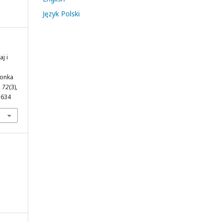
Język Polski
j i
ionka
,
72
(3),
3634