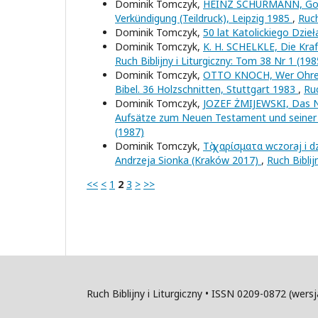
Dominik Tomczyk,
HEINZ SCHURMANN, Gottes
Verkündigung (Teildruck), Leipzig 1985
,
Ruch
Dominik Tomczyk,
50 lat Katolickiego Dzie
Dominik Tomczyk,
K. H. SCHELKLE, Die Kraf
Ruch Biblijny i Liturgiczny: Tom 38 Nr 1 (198
Dominik Tomczyk,
OTTO KNOCH, Wer Ohren h
Bibel. 36 Holzschnitten, Stuttgart 1983
,
Ruc
Dominik Tomczyk,
JOZEF ŻMIJEWSKI, Das Ne
Aufsätze zum Neuen Testament und seiner 
(1987)
Dominik Tomczyk,
Τὰ χαρίσματα wczoraj i 
Andrzeja Sionka (Kraków 2017)
,
Ruch Biblij
<<
<
1
2
3
>
>>
Ruch Biblijny i Liturgiczny • ISSN 0209-0872 (wer