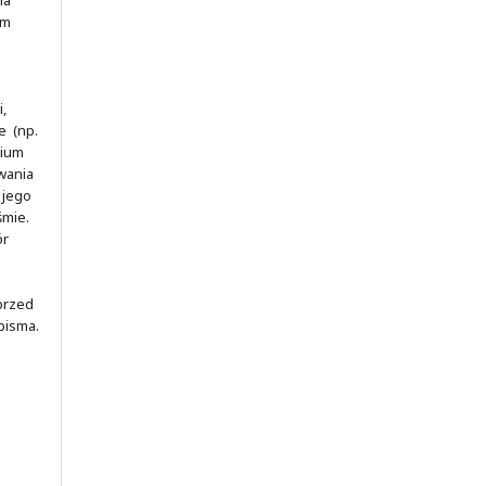
ym
,
e (np.
rium
wania
 jego
śmie.
ór
 przed
pisma.