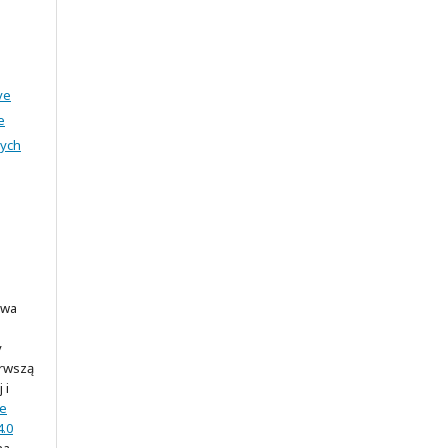
ve
e
nych
awa
y
erwszą
 i
ve
.0
na