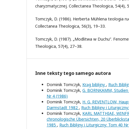
charyzmatycznej. Collectanea Theologica, 54(4), 
Tomczyk, D. (1986). Herberta Mühlena teologia r
Collectanea Theologica, 56(3), 19–33.
Tomczyk, D. (1987). „Modlitwa w Duchu”. Fenomen 
Theologica, 57(4), 27–38.
Inne teksty tego samego autora
Dominik Tomczyk,
Krąg biblijny
,
Ruch Biblij
Dominik Tomczyk,
G. BORNKAMM, Studien 
Nr 4 (1986)
Dominik Tomczyk,
H. G. REVENTLOW, Hauptp
Darmstadt 1982
,
Ruch Biblijny i Liturgiczn
Dominik Tomczyk,
KARL MATTHIAE, WINFRIED
chronologische Übersichten, 20 Überblicksta
1985
,
Ruch Biblijny i Liturgiczny: Tom 40 Nr