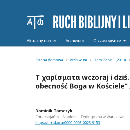
Aktualny numer
Archiwum
O czasopiśmie
Strona domowa
/
Archiwum
/
Tom 72 Nr 3 (2019)
Τὰ χαρίσματα wczoraj i dzi
obecność Boga w Kościele”
Dominik Tomczyk
Chrześcijańska Akademia Teologiczna w Warszawie
https://orcid.org/0000-0003-0023-9153