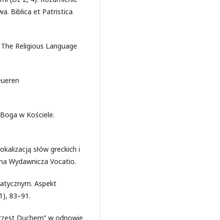
. Biblica et Patristica
. The Religious Language
neueren
 Boga w Kościele.
okalizacją słów greckich i
yna Wydawnicza Vocatio.
matycznym. Aspekt
1), 83–91.
hrzest Duchem” w odnowie