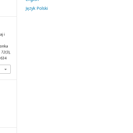
Język Polski
j i
ionka
,
72
(3),
3634