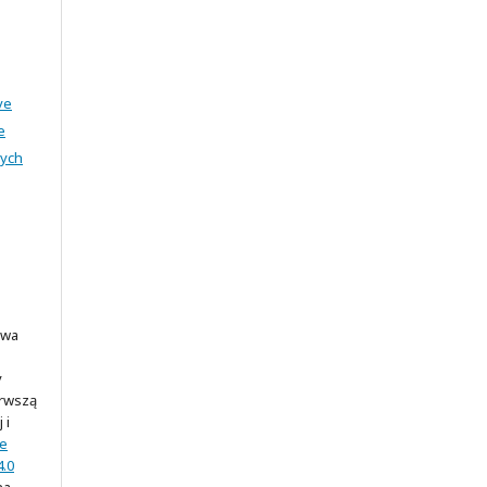
ve
e
nych
awa
y
erwszą
 i
ve
.0
na