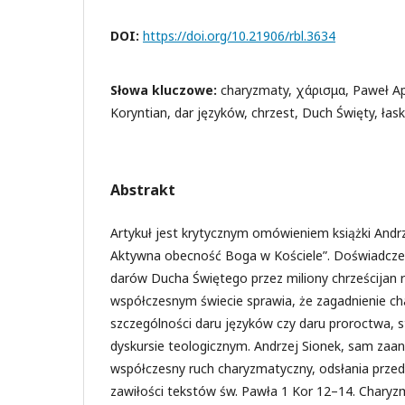
DOI:
https://doi.org/10.21906/rbl.3634
Słowa kluczowe:
charyzmaty, χάρισμα, Paweł Ap
Koryntian, dar języków, chrzest, Duch Święty, łas
Abstrakt
Artykuł jest krytycznym omówieniem książki Andr
Aktywna obecność Boga w Kościele”. Doświadcze
darów Ducha Świętego przez miliony chrześcijan 
współczesnym świecie sprawia, że zagadnienie c
szczególności daru języków czy daru proroctwa, s
dyskursie teologicznym. Andrzej Sionek, sam za
współczesny ruch charyzmatyczny, odsłania przed
zawiłości tekstów św. Pawła 1 Kor 12–14. Charyzm