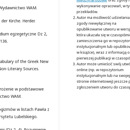
wykonywanie opracowań, w t
a. Wydawnictwo WAM.
przekładów.
Autor ma możliwość udzielania
der Kirche. Herder.
zgody niewyłącznej na
opublikowanie utworu w wersji
udium egzegetyczne Dz 2,
która ukazała się w czasopiśmi
zamieszczenia go w repozyto
–136.
instytucjonalnym lub opubliko
w książce), wraz z informacją o
pierwszej publikacji w czasopi
ocabulary of the Greek New
Autor może umieścić swój utw
Non-Literary Sources.
online (np. w repozytorium
instytucjonalnym lub na swojej
stronie internetowej) jeszcze
zgłoszeniem utworu do czaso
drożenie w podstawowe
nictwo WAM.
ogizmów w listach Pawła z
sytetu Lubelskiego.
mi (Dz 2, 4). Rozumienie