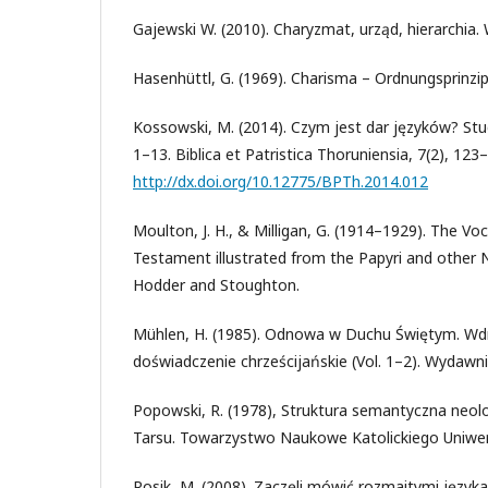
Gajewski W. (2010). Charyzmat, urząd, hierarchi
Hasenhüttl, G. (1969). Charisma – Ordnungsprinzip 
Kossowski, M. (2014). Czym jest dar języków? St
1–13. Biblica et Patristica Thoruniensia, 7(2), 123
http://dx.doi.org/10.12775/BPTh.2014.012
Moulton, J. H., & Milligan, G. (1914–1929). The V
Testament illustrated from the Papyri and other 
Hodder and Stoughton.
Mühlen, H. (1985). Odnowa w Duchu Świętym. W
doświadczenie chrześcijańskie (Vol. 1–2). Wydaw
Popowski, R. (1978), Struktura semantyczna neol
Tarsu. Towarzystwo Naukowe Katolickiego Uniwer
Rosik, M. (2008). Zaczęli mówić rozmaitymi języka