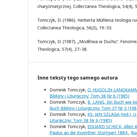
charyzmatycznej. Collectanea Theologica, 54(4), 
Tomczyk, D. (1986). Herberta Mühlena teologia r
Collectanea Theologica, 56(3), 19–33.
Tomczyk, D. (1987). „Modlitwa w Duchu”. Fenomen 
Theologica, 57(4), 27–38.
Inne teksty tego samego autora
Dominik Tomczyk,
O. HUGOLIN LANGKAMMER
Biblijny i Liturgiczny: Tom 38 Nr 6 (1985)
Dominik Tomczyk,
B. LANG, Ein Buch wie kei
Ruch Biblijny i Liturgiczny: Tom 37 Nr 3 (198
Dominik Tomczyk,
KS. JAN SZLAGA (red.), U 
Liturgiczny: Tom 38 Nr 6 (1985)
Dominik Tomczyk,
EDUARD SCHICK, Allen Al
Paulus an die Korinther, Stuttgart 1884
,
Ruc