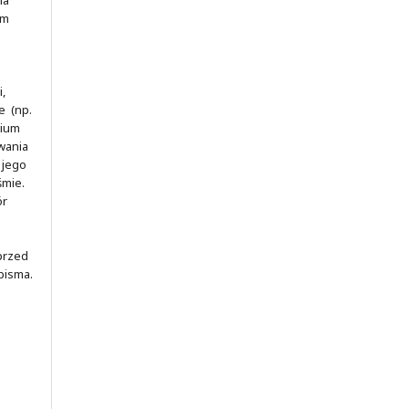
ym
,
e (np.
rium
wania
 jego
śmie.
ór
 przed
pisma.