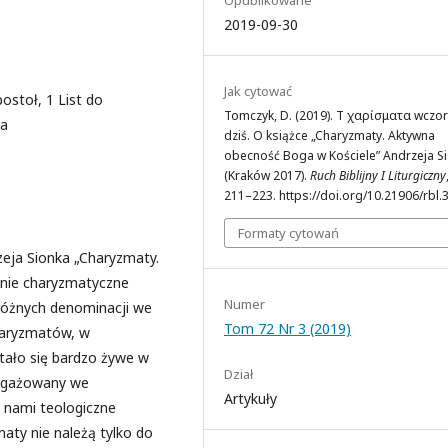
2019-09-30
Jak cytować
ostoł, 1 List do
Tomczyk, D. (2019). Τὰ χαρίσματα wczora
ka
dziś. O książce „Charyzmaty. Aktywna
obecność Boga w Kościele” Andrzeja S
(Kraków 2017).
Ruch Biblijny I Liturgiczny
211–223. https://doi.org/10.21906/rbl.
Formaty cytowań
zeja Sionka „Charyzmaty.
nie charyzmatyczne
Numer
różnych denominacji we
Tom 72 Nr 3 (2019)
haryzmatów, w
tało się bardzo żywe w
Dział
angażowany we
Artykuły
 nami teologiczne
aty nie należą tylko do