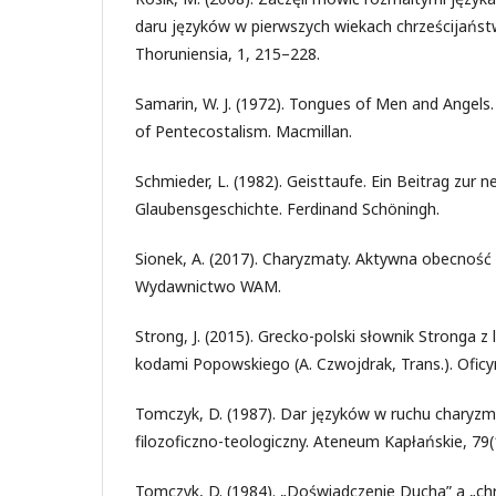
daru języków w pierwszych wiekach chrześcijaństwa
Thoruniensia, 1, 215–228.
Samarin, W. J. (1972). Tongues of Men and Angels
of Pentecostalism. Macmillan.
Schmieder, L. (1982). Geisttaufe. Ein Beitrag zur 
Glaubensgeschichte. Ferdinand Schöningh.
Sionek, A. (2017). Charyzmaty. Aktywna obecność
Wydawnictwo WAM.
Strong, J. (2015). Grecko-polski słownik Stronga z l
kodami Popowskiego (A. Czwojdrak, Trans.). Ofic
Tomczyk, D. (1987). Dar języków w ruchu charyz
filozoficzno-teologiczny. Ateneum Kapłańskie, 79(
Tomczyk, D. (1984). „Doświadczenie Ducha” a „c