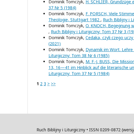
Dominik Tomczyk,
H. SCHLIER, Grundzüge e
37 Nr 5 (1984)
Dominik Tomczyk,
F. PORSCH, Viele Stimme
Theologie, Stuttgart 1982
,
Ruch Biblijny i 
Dominik Tomczyk,
O. KNOCH, Begegnung wi
,
Ruch Biblijny i Liturgiczny: Tom 37 Nr 3 (1
Dominik Tomczyk,
Cedaka, czyli czego ucz
(2021)
Dominik Tomczyk,
Dynamik im Wort. Lehre v
Liturgiczny: Tom 38 Nr 6 (1985)
Dominik Tomczyk,
M. F.-J. BUSS, Die Missi
13, 16—41 im Hinblick auf die literarische 
Liturgiczny: Tom 37 Nr 5 (1984)
1
2
3
>
>>
Ruch Biblijny i Liturgiczny • ISSN 0209-0872 (wer