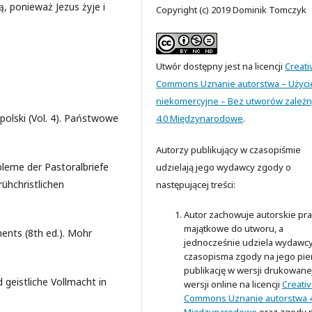
, ponieważ Jezus żyje i
Copyright (c) 2019 Dominik Tomczyk
Utwór dostępny jest na licencji
Creati
Commons Uznanie autorstwa – Użyci
niekomercyjne – Bez utworów zależ
polski (Vol. 4). Państwowe
4.0 Międzynarodowe
.
Autorzy publikujący w czasopiśmie
bleme der Pastoralbriefe
udzielają jego wydawcy zgody o
ühchristlichen
następującej treści:
Autor zachowuje autorskie pr
majątkowe do utworu, a
ents (8th ed.). Mohr
jednocześnie udziela wydawc
czasopisma zgody na jego pi
publikację w wersji drukowanej
geistliche Vollmacht in
wersji online na licencji
Creati
Commons Uznanie autorstwa 4
Międzynarodowe
oraz zgody 