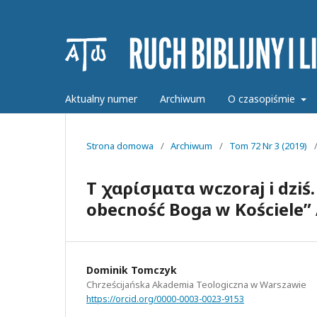
Aktualny numer
Archiwum
O czasopiśmie
Strona domowa
/
Archiwum
/
Tom 72 Nr 3 (2019)
Τὰ χαρίσματα wczoraj i dzi
obecność Boga w Kościele”
Dominik Tomczyk
Chrześcijańska Akademia Teologiczna w Warszawie
https://orcid.org/0000-0003-0023-9153