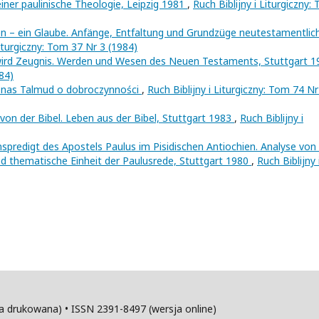
iner paulinische Theologie, Leipzig 1981
,
Ruch Biblijny i Liturgiczny:
n – ein Glaube. Anfänge, Entfaltung und Grundzüge neutestamentlic
Liturgiczny: Tom 37 Nr 3 (1984)
rd Zeugnis. Werden und Wesen des Neuen Testaments, Stuttgart 1
984)
y nas Talmud o dobroczynności
,
Ruch Biblijny i Liturgiczny: Tom 74 Nr
on der Bibel. Leben aus der Bibel, Stuttgart 1983
,
Ruch Biblijny i
onspredigt des Apostels Paulus im Pisidischen Antiochien. Analyse von
und thematische Einheit der Paulusrede, Stuttgart 1980
,
Ruch Biblijny 
sja drukowana) • ISSN 2391-8497 (wersja online)