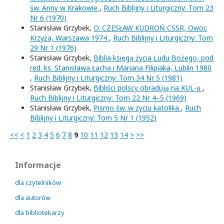
św. Anny w Krakowie
,
Ruch Biblijny i Liturgiczny: Tom 23
Nr 6 (1970)
Stanisław Grzybek,
O. CZESŁAW KUDROŃ CSSR, Owoc
Krzyża, Warszawa 1974
,
Ruch Biblijny i Liturgiczny: Tom
29 Nr 1 (1976)
Stanisław Grzybek,
Biblia księgą życia Ludu Bożego, pod
red. ks. Stanisława Łacha i Mariana Filipiaka, Lublin 1980
,
Ruch Biblijny i Liturgiczny: Tom 34 Nr 5 (1981)
Stanisław Grzybek,
Bibliści polscy obradują na KUL-u
,
Ruch Biblijny i Liturgiczny: Tom 22 Nr 4–5 (1969)
Stanisław Grzybek,
Pismo św. w życiu katolika
,
Ruch
Biblijny i Liturgiczny: Tom 5 Nr 1 (1952)
<<
<
1
2
3
4
5
6
7
8
9
10
11
12
13
14
>
>>
Informacje
dla czytelników
dla autorów
dla bibliotekarzy