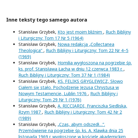
Inne teksty tego samego autora
Stanisław Grzybek,
Kto jest moim bliźnim
,
Ruch Biblijny
i Liturgiczny: Tom 17 Nr 5 (1964)
Stanisław Grzybek,
Nowa redakcja „Collectanea
Theologica”
,
Ruch Biblijny i Liturgiczny: Tom 22 Nr 4–5
(1969)
Stanisław Grzybek,
Homilia wygłoszona na pogrzebie śp.
ks. prof. Stanisława Łacha w dniu 12 czerwca 1983 r.
,
Ruch Biblijny i Liturgiczny: Tom 37 Nr 1 (1984)
Stanisław Grzybek,
KS. FELIKS GRYGLEWICZ, Słowo
Ciałem się stało. Pochodzenie Jezusa Chrystusa w
Nowym Testamencie, Lublin 1976
,
Ruch Biblijny i
Liturgiczny: Tom 29 Nr 1 (1976)
Stanisław Grzybek,
A. RICCIARDI, Franciszka Siedliska,
Rzym 1987
,
Ruch Biblijny i Liturgiczny: Tom 42 Nr 2
(1989)
Stanisław Grzybek,
„Czas, abym odszedł…”.
Przemówienie na pogrzebie śp. ks. A. Klawka dnia 25
listopada 1969 r. wygłoszone w kościele akademickim