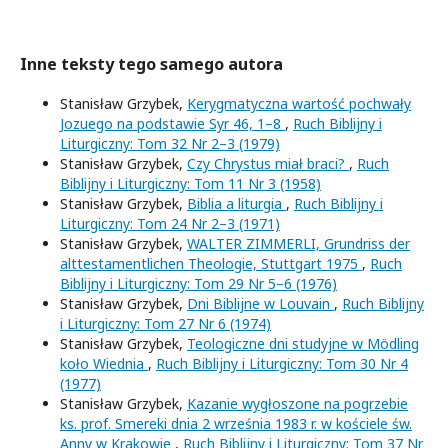
Inne teksty tego samego autora
Stanisław Grzybek,
Kerygmatyczna wartość pochwały
Jozuego na podstawie Syr 46, 1–8
,
Ruch Biblijny i
Liturgiczny: Tom 32 Nr 2–3 (1979)
Stanisław Grzybek,
Czy Chrystus miał braci?
,
Ruch
Biblijny i Liturgiczny: Tom 11 Nr 3 (1958)
Stanisław Grzybek,
Biblia a liturgia
,
Ruch Biblijny i
Liturgiczny: Tom 24 Nr 2–3 (1971)
Stanisław Grzybek,
WALTER ZIMMERLI, Grundriss der
alttestamentlichen Theologie, Stuttgart 1975
,
Ruch
Biblijny i Liturgiczny: Tom 29 Nr 5–6 (1976)
Stanisław Grzybek,
Dni Biblijne w Louvain
,
Ruch Biblijny
i Liturgiczny: Tom 27 Nr 6 (1974)
Stanisław Grzybek,
Teologiczne dni studyjne w Mödling
koło Wiednia
,
Ruch Biblijny i Liturgiczny: Tom 30 Nr 4
(1977)
Stanisław Grzybek,
Kazanie wygłoszone na pogrzebie
ks. prof. Smereki dnia 2 września 1983 r. w kościele św.
Anny w Krakowie
,
Ruch Biblijny i Liturgiczny: Tom 37 Nr