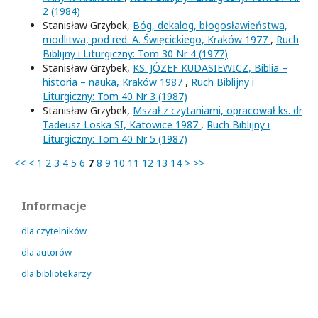
2 (1984)
Stanisław Grzybek,
Bóg, dekalog, błogosławieństwa,
modlitwa, pod red. A. Święcickiego, Kraków 1977
,
Ruch
Biblijny i Liturgiczny: Tom 30 Nr 4 (1977)
Stanisław Grzybek,
KS. JÓZEF KUDASIEWICZ, Biblia –
historia – nauka, Kraków 1987
,
Ruch Biblijny i
Liturgiczny: Tom 40 Nr 3 (1987)
Stanisław Grzybek,
Mszał z czytaniami, opracował ks. dr
Tadeusz Loska SI, Katowice 1987
,
Ruch Biblijny i
Liturgiczny: Tom 40 Nr 5 (1987)
<<
<
1
2
3
4
5
6
7
8
9
10
11
12
13
14
>
>>
Informacje
dla czytelników
dla autorów
dla bibliotekarzy