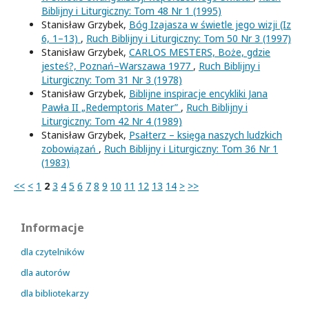
Biblijny i Liturgiczny: Tom 48 Nr 1 (1995)
Stanisław Grzybek,
Bóg Izajasza w świetle jego wizji (Iz
6, 1–13)
,
Ruch Biblijny i Liturgiczny: Tom 50 Nr 3 (1997)
Stanisław Grzybek,
CARLOS MESTERS, Boże, gdzie
jesteś?, Poznań–Warszawa 1977
,
Ruch Biblijny i
Liturgiczny: Tom 31 Nr 3 (1978)
Stanisław Grzybek,
Biblijne inspiracje encykliki Jana
Pawła II „Redemptoris Mater”
,
Ruch Biblijny i
Liturgiczny: Tom 42 Nr 4 (1989)
Stanisław Grzybek,
Psałterz – księga naszych ludzkich
zobowiązań
,
Ruch Biblijny i Liturgiczny: Tom 36 Nr 1
(1983)
<<
<
1
2
3
4
5
6
7
8
9
10
11
12
13
14
>
>>
Informacje
dla czytelników
dla autorów
dla bibliotekarzy