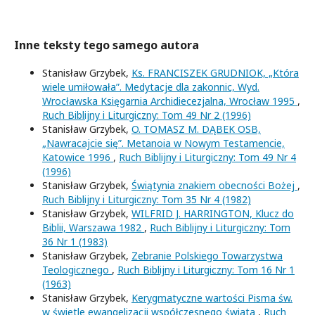
Inne teksty tego samego autora
Stanisław Grzybek,
Ks. FRANCISZEK GRUDNIOK, „Która
wiele umiłowała”. Medytacje dla zakonnic, Wyd.
Wrocławska Księgarnia Archidiecezjalna, Wrocław 1995
,
Ruch Biblijny i Liturgiczny: Tom 49 Nr 2 (1996)
Stanisław Grzybek,
O. TOMASZ M. DĄBEK OSB,
„Nawracajcie się”. Metanoia w Nowym Testamencie,
Katowice 1996
,
Ruch Biblijny i Liturgiczny: Tom 49 Nr 4
(1996)
Stanisław Grzybek,
Świątynia znakiem obecności Bożej
,
Ruch Biblijny i Liturgiczny: Tom 35 Nr 4 (1982)
Stanisław Grzybek,
WILFRID J. HARRINGTON, Klucz do
Biblii, Warszawa 1982
,
Ruch Biblijny i Liturgiczny: Tom
36 Nr 1 (1983)
Stanisław Grzybek,
Zebranie Polskiego Towarzystwa
Teologicznego
,
Ruch Biblijny i Liturgiczny: Tom 16 Nr 1
(1963)
Stanisław Grzybek,
Kerygmatyczne wartości Pisma św.
w świetle ewangelizacji współczesnego świata
,
Ruch