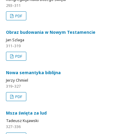
293–311
PDF
Obraz budowania w Nowym Testamencie
Jan Szlaga
311–319
PDF
Nowa semantyka biblijna
Jerzy Chmiel
319–327
PDF
Msza święta za lud
Tadeusz Kujawski
327–336