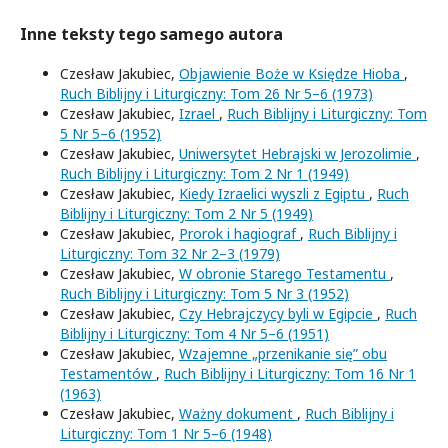
Inne teksty tego samego autora
Czesław Jakubiec,
Objawienie Boże w Księdze Hioba
,
Ruch Biblijny i Liturgiczny: Tom 26 Nr 5–6 (1973)
Czesław Jakubiec,
Izrael
,
Ruch Biblijny i Liturgiczny: Tom
5 Nr 5–6 (1952)
Czesław Jakubiec,
Uniwersytet Hebrajski w Jerozolimie
,
Ruch Biblijny i Liturgiczny: Tom 2 Nr 1 (1949)
Czesław Jakubiec,
Kiedy Izraelici wyszli z Egiptu
,
Ruch
Biblijny i Liturgiczny: Tom 2 Nr 5 (1949)
Czesław Jakubiec,
Prorok i hagiograf
,
Ruch Biblijny i
Liturgiczny: Tom 32 Nr 2–3 (1979)
Czesław Jakubiec,
W obronie Starego Testamentu
,
Ruch Biblijny i Liturgiczny: Tom 5 Nr 3 (1952)
Czesław Jakubiec,
Czy Hebrajczycy byli w Egipcie
,
Ruch
Biblijny i Liturgiczny: Tom 4 Nr 5–6 (1951)
Czesław Jakubiec,
Wzajemne „przenikanie się” obu
Testamentów
,
Ruch Biblijny i Liturgiczny: Tom 16 Nr 1
(1963)
Czesław Jakubiec,
Ważny dokument
,
Ruch Biblijny i
Liturgiczny: Tom 1 Nr 5–6 (1948)