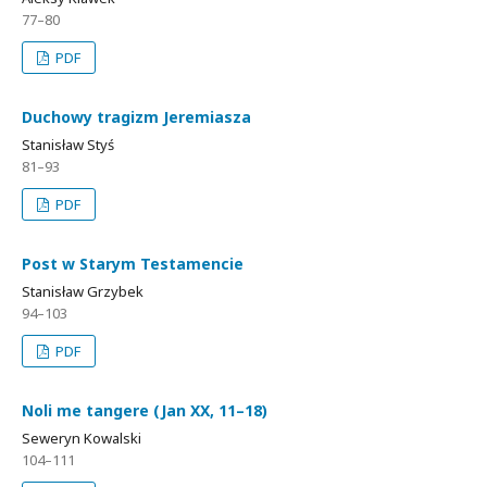
77–80
PDF
Duchowy tragizm Jeremiasza
Stanisław Styś
81–93
PDF
Post w Starym Testamencie
Stanisław Grzybek
94–103
PDF
Noli me tangere (Jan XX, 11–18)
Seweryn Kowalski
104–111