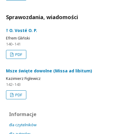
Sprawozdania, wiadomości
† O. Vosté O. P.
Efrem Gliński
140–141
PDF
Msze święte dowolne (Missa ad libitum)
Kazimierz Figlewicz
142–143
PDF
Informacje
dla czytelników
dla autorów