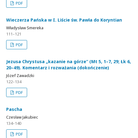
PDF
Wieczerza Pańska w I. Liście św. Pawła do Koryntian
Władysław Smereka
111–121
PDF
Jezusa Chrystusa „kazanie na górze” (Mt 5, 1–7, 29; Łk 6,
20–49). Komentarz i rozważania (dokończenie)
Józef Zawadzki
122–134
PDF
Pascha
Czesław Jakubiec
134–140
PDF