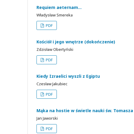
Requiem aeternam…
Władysław Smereka
PDF
Kościół i jego wnętrze (dokończenie)
Zdzisław Obertyński
PDF
Kiedy Izraelici wyszli z Egiptu
Czesław Jakubiec
PDF
Mąka na hostie w świetle nauki św. Tomasz
Jan Jaworski
PDF