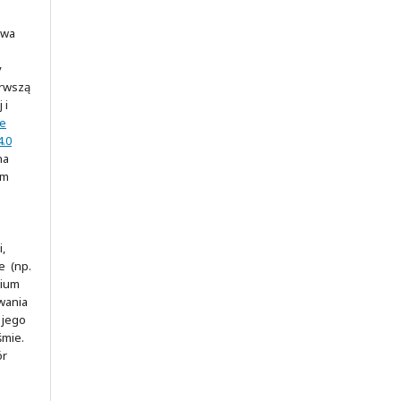
awa
y
erwszą
 i
ve
.0
na
ym
,
e (np.
rium
wania
 jego
śmie.
ór