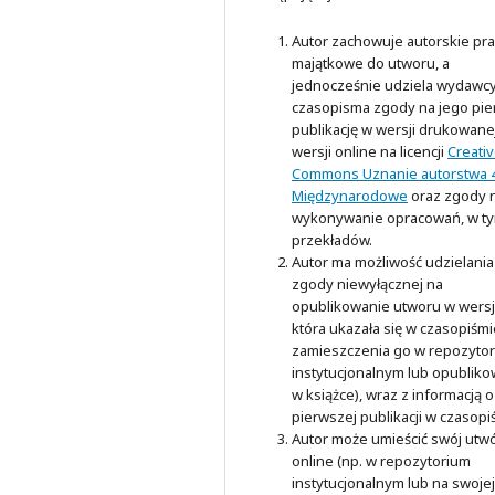
Autor zachowuje autorskie pr
majątkowe do utworu, a
jednocześnie udziela wydawc
czasopisma zgody na jego pi
publikację w wersji drukowanej
wersji online na licencji
Creati
Commons Uznanie autorstwa 4
Międzynarodowe
oraz zgody 
wykonywanie opracowań, w t
przekładów.
Autor ma możliwość udzielania
zgody niewyłącznej na
opublikowanie utworu w wersji
która ukazała się w czasopiśmi
zamieszczenia go w repozyto
instytucjonalnym lub opubliko
w książce), wraz z informacją o
pierwszej publikacji w czasopi
Autor może umieścić swój utw
online (np. w repozytorium
instytucjonalnym lub na swojej