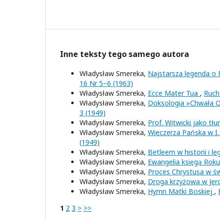
Inne teksty tego samego autora
Władysław Smereka,
Najstarsza legenda o 
16 Nr 5–6 (1963)
Władysław Smereka,
Ecce Mater Tua
,
Ruch 
Władysław Smereka,
Doksologia »Chwała O
3 (1949)
Władysław Smereka,
Prof. Witwicki jako tł
Władysław Smereka,
Wieczerza Pańska w I.
(1949)
Władysław Smereka,
Betleem w historii i l
Władysław Smereka,
Ewangelia księgą Rok
Władysław Smereka,
Proces Chrystusa w ś
Władysław Smereka,
Droga krzyżowa w Jer
Władysław Smereka,
Hymn Matki Boskiej
,
1
2
3
>
>>