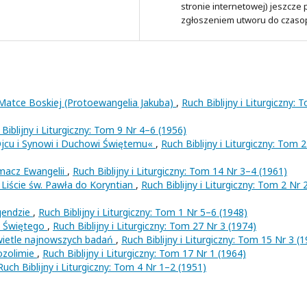
stronie internetowej) jeszcze
zgłoszeniem utworu do czaso
Matce Boskiej (Protoewangelia Jakuba)
,
Ruch Biblijny i Liturgiczny: 
Biblijny i Liturgiczny: Tom 9 Nr 4–6 (1956)
jcu i Synowi i Duchowi Świętemu«
,
Ruch Biblijny i Liturgiczny: Tom 
umacz Ewangelii
,
Ruch Biblijny i Liturgiczny: Tom 14 Nr 3–4 (1961)
 Liście św. Pawła do Koryntian
,
Ruch Biblijny i Liturgiczny: Tom 2 Nr 
egendzie
,
Ruch Biblijny i Liturgiczny: Tom 1 Nr 5–6 (1948)
u Świętego
,
Ruch Biblijny i Liturgiczny: Tom 27 Nr 3 (1974)
wietle najnowszych badań
,
Ruch Biblijny i Liturgiczny: Tom 15 Nr 3 (
ozolimie
,
Ruch Biblijny i Liturgiczny: Tom 17 Nr 1 (1964)
Ruch Biblijny i Liturgiczny: Tom 4 Nr 1–2 (1951)