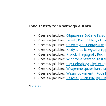
Inne teksty tego samego autora
Czesław Jakubiec,
Objawienie Boże w Księd
Czesław Jakubiec,
Izrael
,
Ruch Biblijny i Li
Czesław Jakubiec,
Uniwersytet Hebrajski w 
Czesław Jakubiec,
Kiedy Izraelici wyszli z Eg
Czesław Jakubiec,
Prorok i hagiograf
,
Ruch 
Czesław Jakubiec,
W obronie Starego Test
Czesław Jakubiec,
Czy Hebrajczycy byli w Eg
Czesław Jakubiec,
Wzajemne „przenikanie 
Czesław Jakubiec,
Ważny dokument
,
Ruch B
Czesław Jakubiec,
Pascha
,
Ruch Biblijny i L
1
2
>
>>