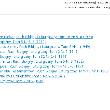
stronie internetowej) jeszcze
zgłoszeniem utworu do czaso
ze Hioba
,
Ruch Biblijny i Liturgiczny: Tom 26 Nr 5–6 (1973)
turgiczny: Tom 5 Nr 5–6 (1952)
Jerozolimie
,
Ruch Biblijny i Liturgiczny: Tom 2 Nr 1 (1949)
iptu
,
Ruch Biblijny i Liturgiczny: Tom 2 Nr 5 (1949)
Biblijny i Liturgiczny: Tom 32 Nr 2–3 (1979)
amentu
,
Ruch Biblijny i Liturgiczny: Tom 5 Nr 3 (1952)
ipcie
,
Ruch Biblijny i Liturgiczny: Tom 4 Nr 5–6 (1951)
się” obu Testamentów
,
Ruch Biblijny i Liturgiczny: Tom 16 Nr 1 (1963)
iblijny i Liturgiczny: Tom 1 Nr 5–6 (1948)
iturgiczny: Tom 2 Nr 2 (1949)