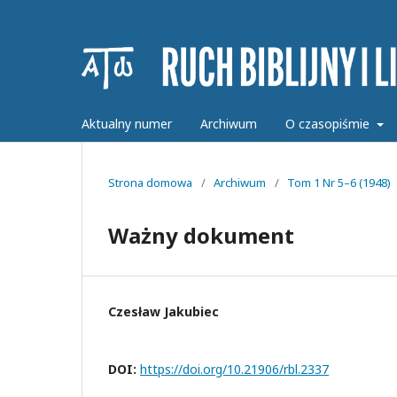
Aktualny numer
Archiwum
O czasopiśmie
Strona domowa
/
Archiwum
/
Tom 1 Nr 5–6 (1948)
Ważny dokument
Czesław Jakubiec
DOI:
https://doi.org/10.21906/rbl.2337