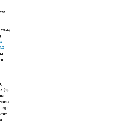
awa
y
erwszą
 i
ve
.0
na
ym
,
e (np.
rium
wania
 jego
śmie.
ór