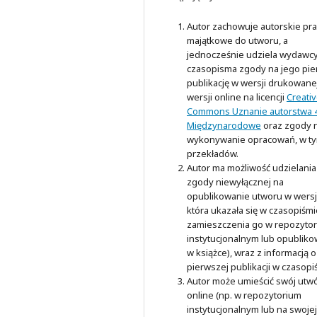
Autor zachowuje autorskie pr
majątkowe do utworu, a
jednocześnie udziela wydawc
czasopisma zgody na jego pi
publikację w wersji drukowanej
wersji online na licencji
Creati
Commons Uznanie autorstwa 4
Międzynarodowe
oraz zgody 
wykonywanie opracowań, w t
przekładów.
Autor ma możliwość udzielania
zgody niewyłącznej na
opublikowanie utworu w wersji
która ukazała się w czasopiśmi
zamieszczenia go w repozyto
instytucjonalnym lub opubliko
w książce), wraz z informacją o
pierwszej publikacji w czasopi
Autor może umieścić swój utw
online (np. w repozytorium
instytucjonalnym lub na swojej