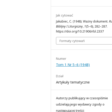
Jak cytować
Jakubiec, C. (1948). Ważny dokument.
R
Biblijny I Liturgiczny
,
1
(5–6), 282–287.
https://doi.org/10.21906/rbl.2337
Formaty cytowań
Numer
Tom 1 Nr 5–6 (1948)
Dział
Artykuły tematyczne
Autorzy publikujący w czasopiśmie
udzielają jego wydawcy zgody o
następującej treści: