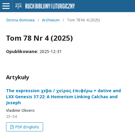
Strona domowa
/
Archiwum
/
Tom 78 Nr 4 (2025)
Tom 78 Nr 4 (2025)
Opublikowane:
2025-12-31
Artykuły
The expression χεῖρα / χείρας ἐπιφέρω + dative and
LXX Genesis 37:22: A Homerism Linking Calchas and
Joseph
Vladimir Olivero
23–34
PDF (English)