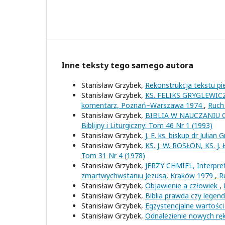
Inne teksty tego samego autora
Stanisław Grzybek,
Rekonstrukcja tekstu pie
Stanisław Grzybek,
KS. FELIKS GRYGLEWICZ,
komentarz, Poznań–Warszawa 1974
,
Ruch 
Stanisław Grzybek,
BIBLIA W NAUCZANIU CHR
Biblijny i Liturgiczny: Tom 46 Nr 1 (1993)
Stanisław Grzybek,
J. E. ks. biskup dr Julian 
Stanisław Grzybek,
KS. J. W. ROSŁON, KS. J.
Tom 31 Nr 4 (1978)
Stanisław Grzybek,
JERZY CHMIEL, Interpre
zmartwychwstaniu Jezusa, Kraków 1979
,
R
Stanisław Grzybek,
Objawienie a człowiek
,
Stanisław Grzybek,
Biblia prawda czy legen
Stanisław Grzybek,
Egzystencjalne wartośc
Stanisław Grzybek,
Odnalezienie nowych ręk