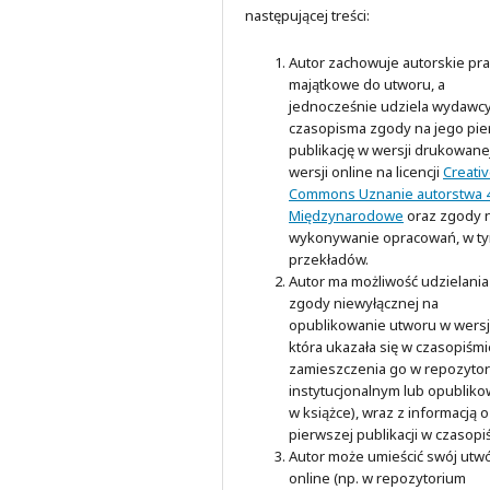
następującej treści:
Autor zachowuje autorskie pr
majątkowe do utworu, a
jednocześnie udziela wydawc
czasopisma zgody na jego pi
publikację w wersji drukowanej
wersji online na licencji
Creati
Commons Uznanie autorstwa 4
Międzynarodowe
oraz zgody 
wykonywanie opracowań, w t
przekładów.
Autor ma możliwość udzielania
zgody niewyłącznej na
opublikowanie utworu w wersji
która ukazała się w czasopiśmi
zamieszczenia go w repozyto
instytucjonalnym lub opubliko
w książce), wraz z informacją o
pierwszej publikacji w czasopi
Autor może umieścić swój utw
online (np. w repozytorium