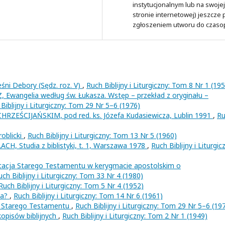
instytucjonalnym lub na swojej
stronie internetowej) jeszcze
zgłoszeniem utworu do czaso
śni Debory (Sędz. roz. V)
,
Ruch Biblijny i Liturgiczny: Tom 8 Nr 1 (19
 Ewangelia według św. Łukasza. Wstęp – przekład z oryginału –
Biblijny i Liturgiczny: Tom 29 Nr 5–6 (1976)
ZEŚCIJAŃSKIM, pod red. ks. Józefa Kudasiewicza, Lublin 1991
,
Ru
Groblicki
,
Ruch Biblijny i Liturgiczny: Tom 13 Nr 5 (1960)
 ŁACH, Studia z biblistyki, t. 1, Warszawa 1978
,
Ruch Biblijny i Liturgic
tacja Starego Testamentu w kerygmacie apostolskim o
uch Biblijny i Liturgiczny: Tom 33 Nr 4 (1980)
Ruch Biblijny i Liturgiczny: Tom 5 Nr 4 (1952)
da?
,
Ruch Biblijny i Liturgiczny: Tom 14 Nr 6 (1961)
i Starego Testamentu
,
Ruch Biblijny i Liturgiczny: Tom 29 Nr 5–6 (19
opisów biblijnych
,
Ruch Biblijny i Liturgiczny: Tom 2 Nr 1 (1949)