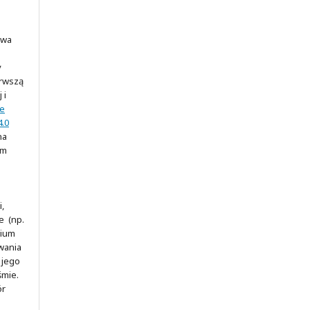
awa
y
erwszą
 i
ve
.0
na
ym
,
e (np.
rium
wania
 jego
śmie.
ór