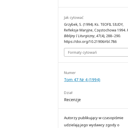
Jak cytować
Grzybek, S. (1994). Ks. TEOFIL SIUDY,
Refleksje Maryjne, Częstochowa 1994.
Biblijny I Liturgiczny
,
47
(4), 288–290.
https://doi.org/10.21906/rbl.786
Formaty cytowań
Numer
Tom 47 Nr 4 (1994)
Dział
Recenzje
Autorzy publikujący w czasopiśmie
udzielają jego wydawcy zgody o