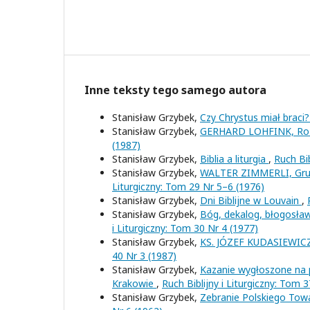
Inne teksty tego samego autora
Stanisław Grzybek,
Czy Chrystus miał braci
Stanisław Grzybek,
GERHARD LOHFINK, Roz
(1987)
Stanisław Grzybek,
Biblia a liturgia
,
Ruch Bib
Stanisław Grzybek,
WALTER ZIMMERLI, Grund
Liturgiczny: Tom 29 Nr 5–6 (1976)
Stanisław Grzybek,
Dni Biblijne w Louvain
,
Stanisław Grzybek,
Bóg, dekalog, błogosław
i Liturgiczny: Tom 30 Nr 4 (1977)
Stanisław Grzybek,
KS. JÓZEF KUDASIEWICZ,
40 Nr 3 (1987)
Stanisław Grzybek,
Kazanie wygłoszone na po
Krakowie
,
Ruch Biblijny i Liturgiczny: Tom 
Stanisław Grzybek,
Zebranie Polskiego Tow