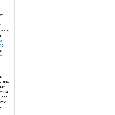
awa
y
erwszą
 i
ve
.0
na
ym
,
e (np.
rium
wania
 jego
śmie.
ór