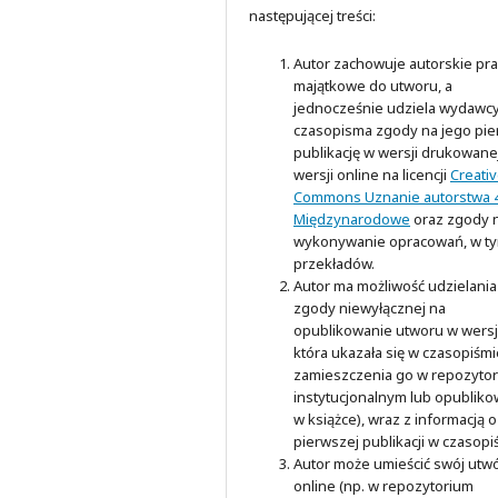
następującej treści:
Autor zachowuje autorskie pr
majątkowe do utworu, a
jednocześnie udziela wydawc
czasopisma zgody na jego pi
publikację w wersji drukowanej
wersji online na licencji
Creati
Commons Uznanie autorstwa 4
Międzynarodowe
oraz zgody 
wykonywanie opracowań, w t
przekładów.
Autor ma możliwość udzielania
zgody niewyłącznej na
opublikowanie utworu w wersji
która ukazała się w czasopiśmi
zamieszczenia go w repozyto
instytucjonalnym lub opubliko
w książce), wraz z informacją o
pierwszej publikacji w czasopi
Autor może umieścić swój utw
online (np. w repozytorium