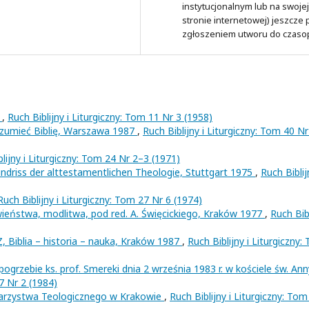
instytucjonalnym lub na swojej
stronie internetowej) jeszcze
zgłoszeniem utworu do czaso
?
,
Ruch Biblijny i Liturgiczny: Tom 11 Nr 3 (1958)
umieć Biblię, Warszawa 1987
,
Ruch Biblijny i Liturgiczny: Tom 40 Nr
lijny i Liturgiczny: Tom 24 Nr 2–3 (1971)
riss der alttestamentlichen Theologie, Stuttgart 1975
,
Ruch Biblij
Ruch Biblijny i Liturgiczny: Tom 27 Nr 6 (1974)
ieństwa, modlitwa, pod red. A. Święcickiego, Kraków 1977
,
Ruch Bib
 Biblia – historia – nauka, Kraków 1987
,
Ruch Biblijny i Liturgiczny:
grzebie ks. prof. Smereki dnia 2 września 1983 r. w kościele św. An
37 Nr 2 (1984)
arzystwa Teologicznego w Krakowie
,
Ruch Biblijny i Liturgiczny: Tom