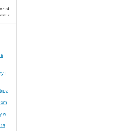
 przed
pisma.
 6
ny i
lijny
 Tom
ny w
 15