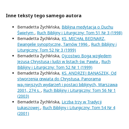
Inne teksty tego samego autora
Bernadetta Żychlińska,
Biblijna medytacja o Duchu
Świętym
,
Ruch Biblijny i Liturgiczny: Tom 51 Nr 3 (1998)
Bernadetta Żychlińska,
KS. MICHAŁ BEDNARZ,
Ewangelie synoptyczne, Tarnów 1996
,
Ruch Biblijny i
Liturgiczny: Tom 52 Nr 3 (1999)
Bernadetta Żychlińska,
Ojcostwo Boga względem
Jezusa Chrystusa i ludzi w listach św. Pawła
,
Ruch
Biblijny i Liturgiczny: Tom 52 Nr 1 (1999)
Bernadetta Żychlińska,
KS. ANDRZEJ BANASZEK, Od
stworzenia œwiata do Chrystusa. Panorama
wa¿niejszych wydarzeñ i postaci biblijnych, Warszawa
2001, 274 s.
,
Ruch Biblijny i Liturgiczny: Tom 56 Nr 1
(2003)
Bernadetta Żychlińska,
Liczba trzy w Tradycji
Łukaszowej
,
Ruch Biblijny i Liturgiczny: Tom 54 Nr 4
(2001)