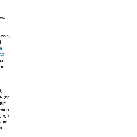
awa
y
erwszą
 i
ve
.0
na
ym
,
e (np.
rium
wania
 jego
śmie.
ór