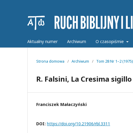
Aktualny numer
Archiwum
O czasopiśmie
Strona domowa
/
Archiwum
/
Tom 28 Nr 1–2 (1975)
R. Falsini, La Cresima sigill
Franciszek Małaczyński
DOI:
https://doi.org/10.21906/rbl.3311