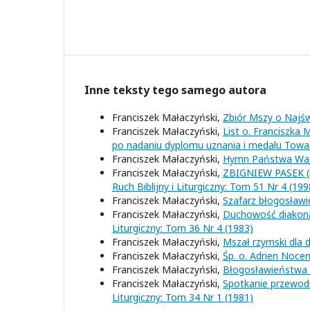
Inne teksty tego samego autora
Franciszek Małaczyński,
Zbiór Mszy o Najśw
Franciszek Małaczyński,
List o. Franciszka
po nadaniu dyplomu uznania i medalu Tow
Franciszek Małaczyński,
Hymn Państwa Wa
Franciszek Małaczyński,
ZBIGNIEW PASEK (r
Ruch Biblijny i Liturgiczny: Tom 51 Nr 4 (199
Franciszek Małaczyński,
Szafarz błogosław
Franciszek Małaczyński,
Duchowość diakona,
Liturgiczny: Tom 36 Nr 4 (1983)
Franciszek Małaczyński,
Mszał rzymski dla d
Franciszek Małaczyński,
Śp. o. Adrien Noc
Franciszek Małaczyński,
Błogosławieństwa 
Franciszek Małaczyński,
Spotkanie przewodn
Liturgiczny: Tom 34 Nr 1 (1981)