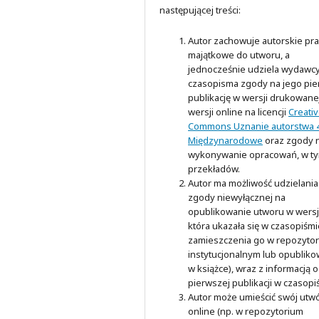
następującej treści:
Autor zachowuje autorskie pr
majątkowe do utworu, a
jednocześnie udziela wydawc
czasopisma zgody na jego pi
publikację w wersji drukowanej
wersji online na licencji
Creati
Commons Uznanie autorstwa 4
Międzynarodowe
oraz zgody 
wykonywanie opracowań, w t
przekładów.
Autor ma możliwość udzielania
zgody niewyłącznej na
opublikowanie utworu w wersji
która ukazała się w czasopiśmi
zamieszczenia go w repozyto
instytucjonalnym lub opubliko
w książce), wraz z informacją o
pierwszej publikacji w czasopi
Autor może umieścić swój utw
online (np. w repozytorium