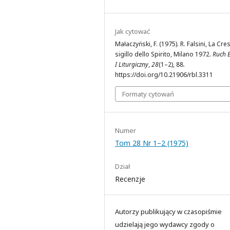
Jak cytować
Małaczyński, F. (1975). R. Falsini, La Cr
sigillo dello Spirito, Milano 1972.
Ruch B
I Liturgiczny
,
28
(1–2), 88.
https://doi.org/10.21906/rbl.3311
Formaty cytowań
Numer
Tom 28 Nr 1–2 (1975)
Dział
Recenzje
Autorzy publikujący w czasopiśmie
udzielają jego wydawcy zgody o