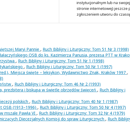
instytucjonalnym lub na swojej
stronie internetowej) jeszcze
zgłoszeniem utworu do czaso
iętszej Maryi Pannie
,
Ruch Biblijny i Liturgiczny: Tom 51 Nr 3 (1998)
 Małaczyńskiego OSB do ks. Kazimierza Panusia, prezesa PTT w Krako
arzystwa
,
Ruch Biblijny i Liturgiczny: Tom 51 Nr 1 (1998)
tykańskiego
,
Ruch Biblijny i Liturgiczny: Tom 50 Nr 1 (1997)
ed.), Miejsca święte – leksykon, Wydawnictwo Znak, Kraków 1997
,
8)
ieństw
,
Ruch Biblijny i Liturgiczny: Tom 46 Nr 2 (1993)
 prezbitera i biskupa w świetle obrzędów święceń
,
Ruch Biblijny i
iecezji polskich
,
Ruch Biblijny i Liturgiczny: Tom 40 Nr 1 (1987)
ent OSB (1913–1996)
,
Ruch Biblijny i Liturgiczny: Tom 50 Nr 4 (1997)
w mszale Pawła VI
,
Ruch Biblijny i Liturgiczny: Tom 32 Nr 4 (1979)
iczących Diecezjalnych Komisji do spraw Liturgicznych
,
Ruch Biblijn