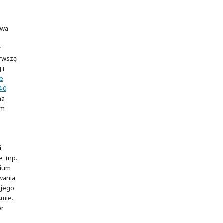
awa
y
erwszą
 i
ve
.0
na
ym
,
e (np.
rium
wania
 jego
śmie.
ór