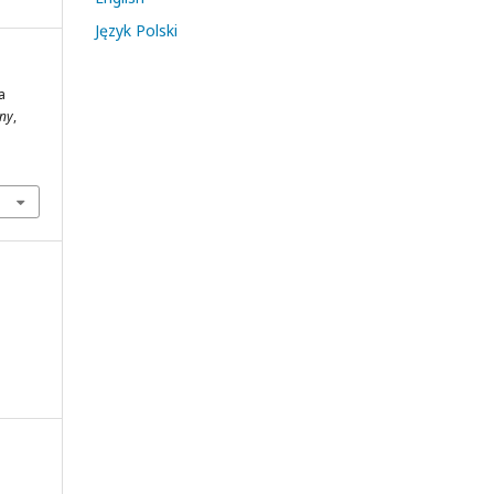
Język Polski
a
zny
,