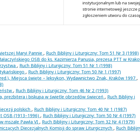
instytucjonalnym lub na swojej
stronie internetowej) jeszcze
zgłoszeniem utworu do czaso
iętszej Maryi Pannie
,
Ruch Biblijny i Liturgiczny: Tom 51 Nr 3 (1998)
 Małaczyńskiego OSB do ks. Kazimierza Panusia, prezesa PTT w Krako
arzystwa
,
Ruch Biblijny i Liturgiczny: Tom 51 Nr 1 (1998)
tykańskiego
,
Ruch Biblijny i Liturgiczny: Tom 50 Nr 1 (1997)
ed.), Miejsca święte – leksykon, Wydawnictwo Znak, Kraków 1997
,
8)
ieństw
,
Ruch Biblijny i Liturgiczny: Tom 46 Nr 2 (1993)
 prezbitera i biskupa w świetle obrzędów święceń
,
Ruch Biblijny i
iecezji polskich
,
Ruch Biblijny i Liturgiczny: Tom 40 Nr 1 (1987)
ent OSB (1913–1996)
,
Ruch Biblijny i Liturgiczny: Tom 50 Nr 4 (1997)
w mszale Pawła VI
,
Ruch Biblijny i Liturgiczny: Tom 32 Nr 4 (1979)
iczących Diecezjalnych Komisji do spraw Liturgicznych
,
Ruch Biblijn