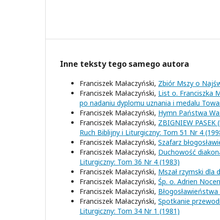
Inne teksty tego samego autora
Franciszek Małaczyński,
Zbiór Mszy o Najśw
Franciszek Małaczyński,
List o. Franciszka
po nadaniu dyplomu uznania i medalu Tow
Franciszek Małaczyński,
Hymn Państwa Wa
Franciszek Małaczyński,
ZBIGNIEW PASEK (r
Ruch Biblijny i Liturgiczny: Tom 51 Nr 4 (199
Franciszek Małaczyński,
Szafarz błogosław
Franciszek Małaczyński,
Duchowość diakona,
Liturgiczny: Tom 36 Nr 4 (1983)
Franciszek Małaczyński,
Mszał rzymski dla d
Franciszek Małaczyński,
Śp. o. Adrien Noc
Franciszek Małaczyński,
Błogosławieństwa 
Franciszek Małaczyński,
Spotkanie przewodn
Liturgiczny: Tom 34 Nr 1 (1981)