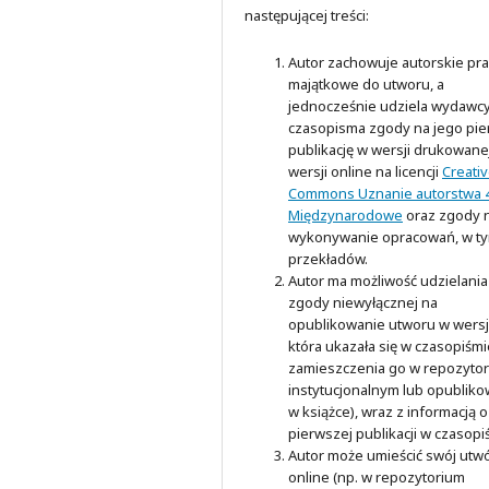
następującej treści:
Autor zachowuje autorskie pr
majątkowe do utworu, a
jednocześnie udziela wydawc
czasopisma zgody na jego pi
publikację w wersji drukowanej
wersji online na licencji
Creati
Commons Uznanie autorstwa 4
Międzynarodowe
oraz zgody 
wykonywanie opracowań, w t
przekładów.
Autor ma możliwość udzielania
zgody niewyłącznej na
opublikowanie utworu w wersji
która ukazała się w czasopiśmi
zamieszczenia go w repozyto
instytucjonalnym lub opubliko
w książce), wraz z informacją o
pierwszej publikacji w czasopi
Autor może umieścić swój utw
online (np. w repozytorium