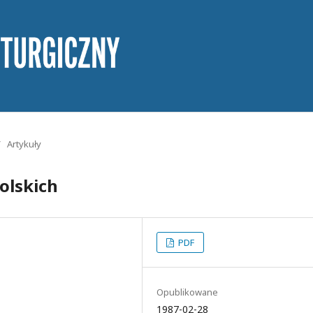
/
Artykuły
polskich
PDF
Opublikowane
1987-02-28