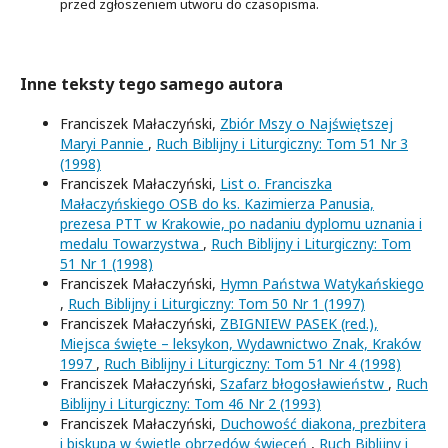
przed zgłoszeniem utworu do czasopisma.
Inne teksty tego samego autora
Franciszek Małaczyński,
Zbiór Mszy o Najświętszej
Maryi Pannie
,
Ruch Biblijny i Liturgiczny: Tom 51 Nr 3
(1998)
Franciszek Małaczyński,
List o. Franciszka
Małaczyńskiego OSB do ks. Kazimierza Panusia,
prezesa PTT w Krakowie, po nadaniu dyplomu uznania i
medalu Towarzystwa
,
Ruch Biblijny i Liturgiczny: Tom
51 Nr 1 (1998)
Franciszek Małaczyński,
Hymn Państwa Watykańskiego
,
Ruch Biblijny i Liturgiczny: Tom 50 Nr 1 (1997)
Franciszek Małaczyński,
ZBIGNIEW PASEK (red.),
Miejsca święte – leksykon, Wydawnictwo Znak, Kraków
1997
,
Ruch Biblijny i Liturgiczny: Tom 51 Nr 4 (1998)
Franciszek Małaczyński,
Szafarz błogosławieństw
,
Ruch
Biblijny i Liturgiczny: Tom 46 Nr 2 (1993)
Franciszek Małaczyński,
Duchowość diakona, prezbitera
i biskupa w świetle obrzędów święceń
,
Ruch Biblijny i