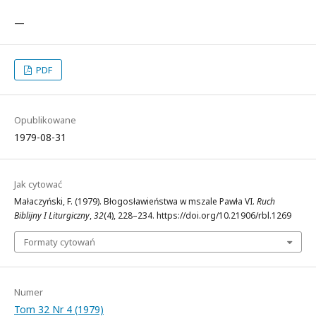
—
PDF
Opublikowane
1979-08-31
Jak cytować
Małaczyński, F. (1979). Błogosławieństwa w mszale Pawła VI.
Ruch
Biblijny I Liturgiczny
,
32
(4), 228–234. https://doi.org/10.21906/rbl.1269
Formaty cytowań
Numer
Tom 32 Nr 4 (1979)