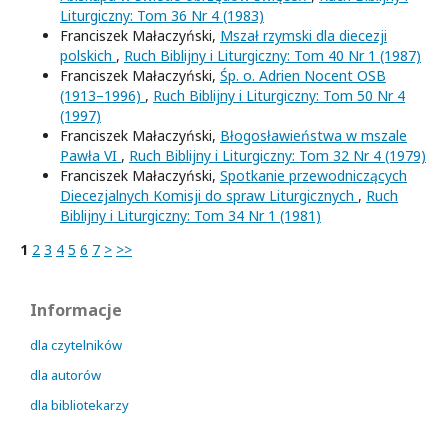
Liturgiczny: Tom 36 Nr 4 (1983)
Franciszek Małaczyński,
Mszał rzymski dla diecezji
polskich
,
Ruch Biblijny i Liturgiczny: Tom 40 Nr 1 (1987)
Franciszek Małaczyński,
Śp. o. Adrien Nocent OSB
(1913–1996)
,
Ruch Biblijny i Liturgiczny: Tom 50 Nr 4
(1997)
Franciszek Małaczyński,
Błogosławieństwa w mszale
Pawła VI
,
Ruch Biblijny i Liturgiczny: Tom 32 Nr 4 (1979)
Franciszek Małaczyński,
Spotkanie przewodniczących
Diecezjalnych Komisji do spraw Liturgicznych
,
Ruch
Biblijny i Liturgiczny: Tom 34 Nr 1 (1981)
1
2
3
4
5
6
7
>
>>
Informacje
dla czytelników
dla autorów
dla bibliotekarzy