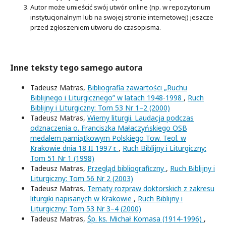
Autor może umieścić swój utwór online (np. w repozytorium
instytucjonalnym lub na swojej stronie internetowej) jeszcze
przed zgłoszeniem utworu do czasopisma.
Inne teksty tego samego autora
Tadeusz Matras,
Bibliografia zawartości „Ruchu
Biblijnego i Liturgicznego” w latach 1948-1998
,
Ruch
Biblijny i Liturgiczny: Tom 53 Nr 1–2 (2000)
Tadeusz Matras,
Wierny liturgii. Laudacja podczas
odznaczenia o. Franciszka Małaczyńskiego OSB
medalem pamiątkowym Polskiego Tow. Teol. w
Krakowie dnia 18 II 1997 r.
,
Ruch Biblijny i Liturgiczny:
Tom 51 Nr 1 (1998)
Tadeusz Matras,
Przegląd bibliograficzny
,
Ruch Biblijny i
Liturgiczny: Tom 56 Nr 2 (2003)
Tadeusz Matras,
Tematy rozpraw doktorskich z zakresu
liturgiki napisanych w Krakowie
,
Ruch Biblijny i
Liturgiczny: Tom 53 Nr 3–4 (2000)
Tadeusz Matras,
Śp. ks. Michał Komasa (1914-1996)
,