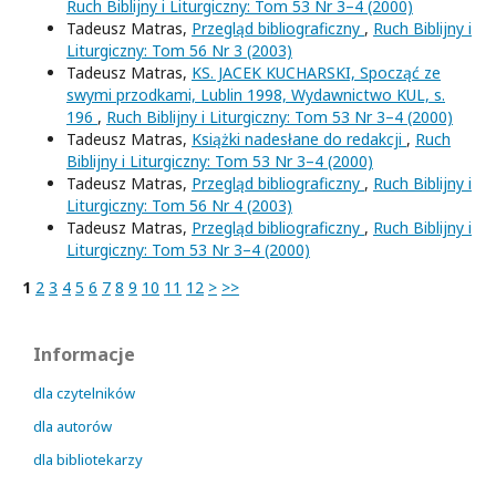
Ruch Biblijny i Liturgiczny: Tom 53 Nr 3–4 (2000)
Tadeusz Matras,
Przegląd bibliograficzny
,
Ruch Biblijny i
Liturgiczny: Tom 56 Nr 3 (2003)
Tadeusz Matras,
KS. JACEK KUCHARSKI, Spocząć ze
swymi przodkami, Lublin 1998, Wydawnictwo KUL, s.
196
,
Ruch Biblijny i Liturgiczny: Tom 53 Nr 3–4 (2000)
Tadeusz Matras,
Książki nadesłane do redakcji
,
Ruch
Biblijny i Liturgiczny: Tom 53 Nr 3–4 (2000)
Tadeusz Matras,
Przegląd bibliograficzny
,
Ruch Biblijny i
Liturgiczny: Tom 56 Nr 4 (2003)
Tadeusz Matras,
Przegląd bibliograficzny
,
Ruch Biblijny i
Liturgiczny: Tom 53 Nr 3–4 (2000)
1
2
3
4
5
6
7
8
9
10
11
12
>
>>
Informacje
dla czytelników
dla autorów
dla bibliotekarzy