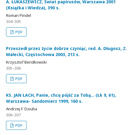
A. ŁUKASZEWICZ, Świat papirusów, Warszawa 2001
(Książka i Wiedza), 390 s.
Roman Pindel
304–305
PDF
Przeszedł przez życie dobrze czyniąc, red. A. Długosz, Z.
Małecki, Częstochowa 2003, 213 s.
Krzysztof Bendkowski
305–306
PDF
KS. JAN ŁACH, Panie, chcę pójść za Tobą... (Łk 9, 61),
Warszawa- Sandomierz 1999, 160 s.
Andrzej F. Dziuba
306–307
PDF