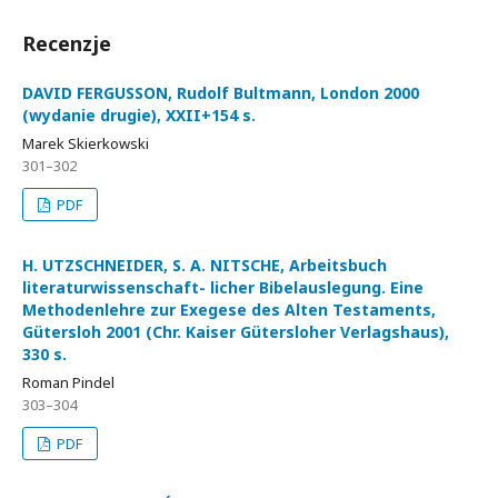
Recenzje
DAVID FERGUSSON, Rudolf Bultmann, London 2000
(wydanie drugie), XXII+154 s.
Marek Skierkowski
301–302
PDF
H. UTZSCHNEIDER, S. A. NITSCHE, Arbeitsbuch
literaturwissenschaft- licher Bibelauslegung. Eine
Methodenlehre zur Exegese des Alten Testaments,
Gütersloh 2001 (Chr. Kaiser Gütersloher Verlagshaus),
330 s.
Roman Pindel
303–304
PDF