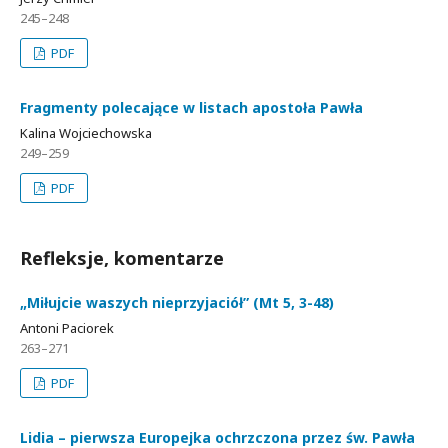
245–248
PDF
Fragmenty polecające w listach apostoła Pawła
Kalina Wojciechowska
249–259
PDF
Refleksje, komentarze
„Miłujcie waszych nieprzyjaciół” (Mt 5, 3-48)
Antoni Paciorek
263–271
PDF
Lidia – pierwsza Europejka ochrzczona przez św. Pawła