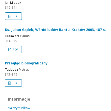
Jan Miodek
312–314
PDF
Ks. Julian Gądek, Wśród ludów Bantu, Kraków 2003, 187 s.
Kazimierz Panuś
314–315
PDF
Przegląd bibliograficzny
Tadeusz Matras
315–319
PDF
Informacje
dla czytelników