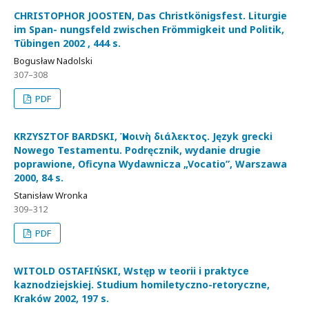
CHRISTOPHOR JOOSTEN, Das Christkönigsfest. Liturgie
im Span- nungsfeld zwischen Frömmigkeit und Politik,
Tübingen 2002 , 444 s.
Bogusław Nadolski
307–308
PDF
KRZYSZTOF BARDSKI, Ἡ κοινὴ διάλεκτος. Język grecki
Nowego Testamentu. Podręcznik, wydanie drugie
poprawione, Oficyna Wydawnicza „Vocatio”, Warszawa
2000, 84 s.
Stanisław Wronka
309–312
PDF
WITOLD OSTAFIŃSKI, Wstęp w teorii i praktyce
kaznodziejskiej. Studium homiletyczno-retoryczne,
Kraków 2002, 197 s.