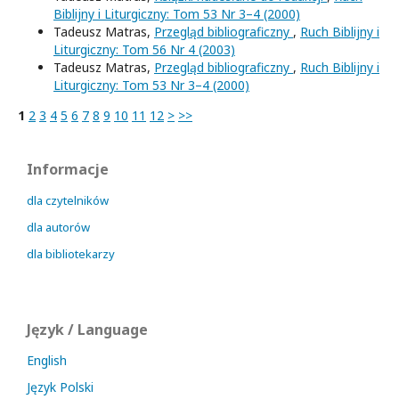
Biblijny i Liturgiczny: Tom 53 Nr 3–4 (2000)
Tadeusz Matras,
Przegląd bibliograficzny
,
Ruch Biblijny i
Liturgiczny: Tom 56 Nr 4 (2003)
Tadeusz Matras,
Przegląd bibliograficzny
,
Ruch Biblijny i
Liturgiczny: Tom 53 Nr 3–4 (2000)
1
2
3
4
5
6
7
8
9
10
11
12
>
>>
Informacje
dla czytelników
dla autorów
dla bibliotekarzy
Język / Language
English
Język Polski