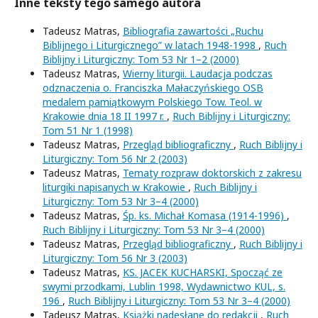
Inne teksty tego samego autora
Tadeusz Matras,
Bibliografia zawartości „Ruchu
Biblijnego i Liturgicznego” w latach 1948-1998
,
Ruch
Biblijny i Liturgiczny: Tom 53 Nr 1–2 (2000)
Tadeusz Matras,
Wierny liturgii. Laudacja podczas
odznaczenia o. Franciszka Małaczyńskiego OSB
medalem pamiątkowym Polskiego Tow. Teol. w
Krakowie dnia 18 II 1997 r.
,
Ruch Biblijny i Liturgiczny:
Tom 51 Nr 1 (1998)
Tadeusz Matras,
Przegląd bibliograficzny
,
Ruch Biblijny i
Liturgiczny: Tom 56 Nr 2 (2003)
Tadeusz Matras,
Tematy rozpraw doktorskich z zakresu
liturgiki napisanych w Krakowie
,
Ruch Biblijny i
Liturgiczny: Tom 53 Nr 3–4 (2000)
Tadeusz Matras,
Śp. ks. Michał Komasa (1914-1996)
,
Ruch Biblijny i Liturgiczny: Tom 53 Nr 3–4 (2000)
Tadeusz Matras,
Przegląd bibliograficzny
,
Ruch Biblijny i
Liturgiczny: Tom 56 Nr 3 (2003)
Tadeusz Matras,
KS. JACEK KUCHARSKI, Spocząć ze
swymi przodkami, Lublin 1998, Wydawnictwo KUL, s.
196
,
Ruch Biblijny i Liturgiczny: Tom 53 Nr 3–4 (2000)
Tadeusz Matras,
Książki nadesłane do redakcji
,
Ruch