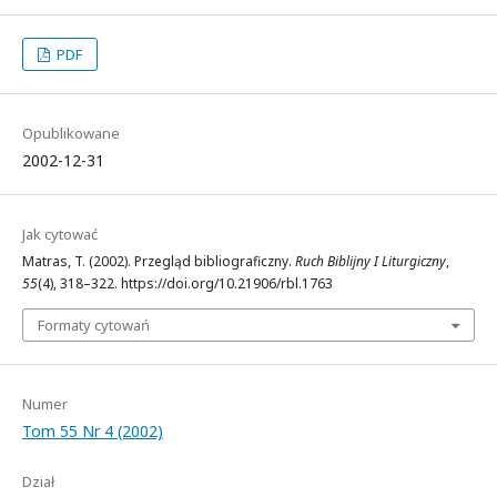
PDF
Opublikowane
2002-12-31
Jak cytować
Matras, T. (2002). Przegląd bibliograficzny.
Ruch Biblijny I Liturgiczny
,
55
(4), 318–322. https://doi.org/10.21906/rbl.1763
Formaty cytowań
Numer
Tom 55 Nr 4 (2002)
Dział