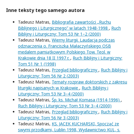
Inne teksty tego samego autora
Tadeusz Matras,
Bibliografia zawartości „Ruchu
Biblijnego i Liturgicznego” w latach 1948-1998
,
Ruch
Biblijny i Liturgiczny: Tom 53 Nr 1–2 (2000)
Tadeusz Matras,
Wierny liturgii. Laudacja podczas
odznaczenia o. Franciszka Małaczyńskiego OSB
medalem pamiątkowym Polskiego Tow. Teol. w
Krakowie dnia 18 II 1997 r.
,
Ruch Biblijny i Liturgiczny:
Tom 51 Nr 1 (1998)
Tadeusz Matras,
Przegląd bibliograficzny
,
Ruch Biblijny i
Liturgiczny: Tom 56 Nr 2 (2003)
Tadeusz Matras,
Tematy rozpraw doktorskich z zakresu
liturgiki napisanych w Krakowie
,
Ruch Biblijny i
Liturgiczny: Tom 53 Nr 3–4 (2000)
Tadeusz Matras,
Śp. ks. Michał Komasa (1914-1996)
,
Ruch Biblijny i Liturgiczny: Tom 53 Nr 3–4 (2000)
Tadeusz Matras,
Przegląd bibliograficzny
,
Ruch Biblijny i
Liturgiczny: Tom 56 Nr 3 (2003)
Tadeusz Matras,
KS. JACEK KUCHARSKI, Spocząć ze
swymi przodkami, Lublin 1998, Wydawnictwo KUL, s.