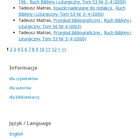
196
,
Ruch Biblijny i Liturgiczny: Tom 53 Nr 3–4 (2000)
Tadeusz Matras,
Książki nadesłane do redakcji
,
Ruch
Biblijny i Liturgiczny: Tom 53 Nr 3–4 (2000)
Tadeusz Matras,
Przegląd bibliograficzny
,
Ruch Biblijny i
Liturgiczny: Tom 56 Nr 4 (2003)
Tadeusz Matras,
Przegląd bibliograficzny
,
Ruch Biblijny i
Liturgiczny: Tom 53 Nr 3–4 (2000)
1
2
3
4
5
6
7
8
9
10
11
12
>
>>
Informacje
dla czytelników
dla autorów
dla bibliotekarzy
Język / Language
English