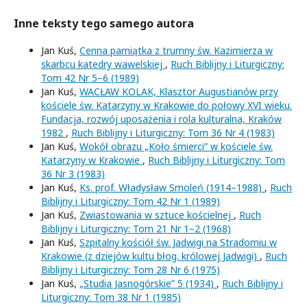
Inne teksty tego samego autora
Jan Kuś,
Cenna pamiątka z trumny św. Kazimierza w
skarbcu katedry wawelskiej
,
Ruch Biblijny i Liturgiczny:
Tom 42 Nr 5–6 (1989)
Jan Kuś,
WACŁAW KOLAK, Klasztor Augustianów przy
kościele św. Katarzyny w Krakowie do połowy XVI wieku.
Fundacja, rozwój uposażenia i rola kulturalna, Kraków
1982
,
Ruch Biblijny i Liturgiczny: Tom 36 Nr 4 (1983)
Jan Kuś,
Wokół obrazu „Koło śmierci” w kościele św.
Katarzyny w Krakowie
,
Ruch Biblijny i Liturgiczny: Tom
36 Nr 3 (1983)
Jan Kuś,
Ks. prof. Władysław Smoleń (1914–1988)
,
Ruch
Biblijny i Liturgiczny: Tom 42 Nr 1 (1989)
Jan Kuś,
Zwiastowania w sztuce kościelnej
,
Ruch
Biblijny i Liturgiczny: Tom 21 Nr 1–2 (1968)
Jan Kuś,
Szpitalny kościół św. Jadwigi na Stradomiu w
Krakowie (z dziejów kultu błog. królowej Jadwigi)
,
Ruch
Biblijny i Liturgiczny: Tom 28 Nr 6 (1975)
Jan Kuś,
„Studia Jasnogórskie” 5 (1934)
,
Ruch Biblijny i
Liturgiczny: Tom 38 Nr 1 (1985)