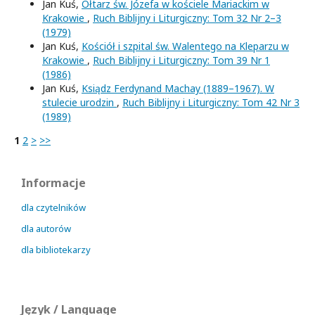
Jan Kuś,
Ołtarz św. Józefa w kościele Mariackim w
Krakowie
,
Ruch Biblijny i Liturgiczny: Tom 32 Nr 2–3
(1979)
Jan Kuś,
Kościół i szpital św. Walentego na Kleparzu w
Krakowie
,
Ruch Biblijny i Liturgiczny: Tom 39 Nr 1
(1986)
Jan Kuś,
Ksiądz Ferdynand Machay (1889–1967). W
stulecie urodzin
,
Ruch Biblijny i Liturgiczny: Tom 42 Nr 3
(1989)
1
2
>
>>
Informacje
dla czytelników
dla autorów
dla bibliotekarzy
Język / Language