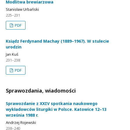
Modlitwa brewiarzowa
Stanisław Urbański
225–231
PDF
Ksiądz Ferdynand Machay (1889–1967). W stulecie
urodzin
Jan Kuś
231–238
PDF
Sprawozdania, wiadomości
Sprawozdanie z XXIV spotkania naukowego
wykładowców liturgiki w Polsce. Katowice 12–13
września 1988 r.
Andrzej Rojewski
238–240