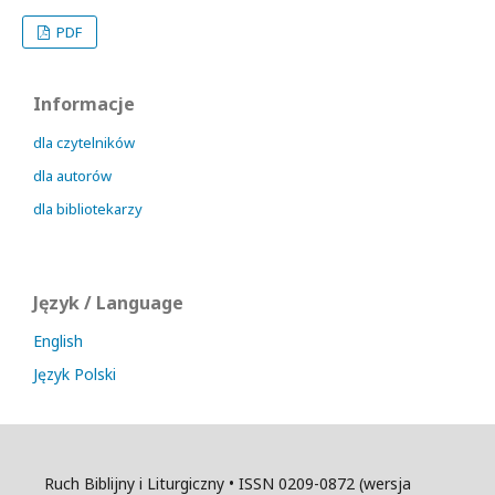
PDF
Informacje
dla czytelników
dla autorów
dla bibliotekarzy
Język / Language
English
Język Polski
Ruch Biblijny i Liturgiczny • ISSN 0209-0872 (wersja