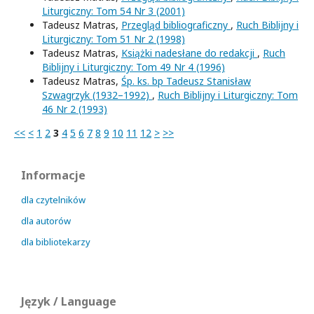
Liturgiczny: Tom 54 Nr 3 (2001)
Tadeusz Matras,
Przegląd bibliograficzny
,
Ruch Biblijny i
Liturgiczny: Tom 51 Nr 2 (1998)
Tadeusz Matras,
Książki nadesłane do redakcji
,
Ruch
Biblijny i Liturgiczny: Tom 49 Nr 4 (1996)
Tadeusz Matras,
Śp. ks. bp Tadeusz Stanisław
Szwagrzyk (1932–1992)
,
Ruch Biblijny i Liturgiczny: Tom
46 Nr 2 (1993)
<<
<
1
2
3
4
5
6
7
8
9
10
11
12
>
>>
Informacje
dla czytelników
dla autorów
dla bibliotekarzy
Język / Language