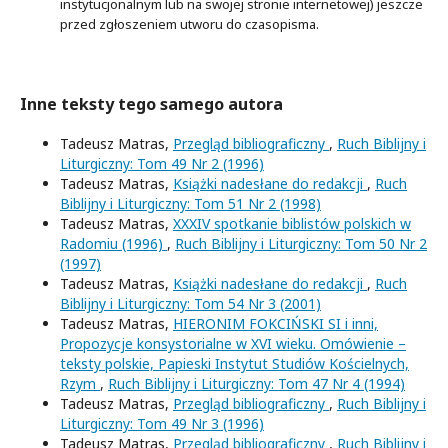
instytucjonalnym lub na swojej stronie internetowej) jeszcze
przed zgłoszeniem utworu do czasopisma.
Inne teksty tego samego autora
Tadeusz Matras,
Przegląd bibliograficzny
,
Ruch Biblijny i
Liturgiczny: Tom 49 Nr 2 (1996)
Tadeusz Matras,
Książki nadesłane do redakcji
,
Ruch
Biblijny i Liturgiczny: Tom 51 Nr 2 (1998)
Tadeusz Matras,
XXXIV spotkanie biblistów polskich w
Radomiu (1996)
,
Ruch Biblijny i Liturgiczny: Tom 50 Nr 2
(1997)
Tadeusz Matras,
Książki nadesłane do redakcji
,
Ruch
Biblijny i Liturgiczny: Tom 54 Nr 3 (2001)
Tadeusz Matras,
HIERONIM FOKCIŃSKI SI i inni,
Propozycje konsystorialne w XVI wieku. Omówienie –
teksty polskie, Papieski Instytut Studiów Kościelnych,
Rzym
,
Ruch Biblijny i Liturgiczny: Tom 47 Nr 4 (1994)
Tadeusz Matras,
Przegląd bibliograficzny
,
Ruch Biblijny i
Liturgiczny: Tom 49 Nr 3 (1996)
Tadeusz Matras,
Przegląd bibliograficzny
,
Ruch Biblijny i