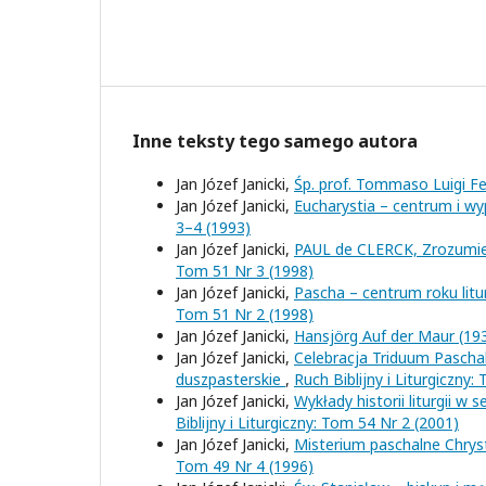
Inne teksty tego samego autora
Jan Józef Janicki,
Śp. prof. Tommaso Luigi F
Jan Józef Janicki,
Eucharystia – centrum i w
3–4 (1993)
Jan Józef Janicki,
PAUL de CLERCK, Zrozumieć
Tom 51 Nr 3 (1998)
Jan Józef Janicki,
Pascha – centrum roku li
Tom 51 Nr 2 (1998)
Jan Józef Janicki,
Hansjörg Auf der Maur (1
Jan Józef Janicki,
Celebracja Triduum Pascha
duszpasterskie
,
Ruch Biblijny i Liturgiczny:
Jan Józef Janicki,
Wykłady historii liturgii
Biblijny i Liturgiczny: Tom 54 Nr 2 (2001)
Jan Józef Janicki,
Misterium paschalne Chrys
Tom 49 Nr 4 (1996)