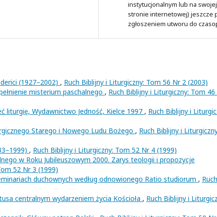
instytucjonalnym lub na swojej
stronie internetowej) jeszcze
zgłoszeniem utworu do czaso
ederici (1927–2002)
,
Ruch Biblijny i Liturgiczny: Tom 56 Nr 2 (2003)
ypełnienie misterium paschalnego
,
Ruch Biblijny i Liturgiczny: Tom 46
 liturgię, Wydawnictwo Jedność, Kielce 1997
,
Ruch Biblijny i Liturgi
turgicznego Starego i Nowego Ludu Bożego
,
Ruch Biblijny i Liturgiczny
933–1999)
,
Ruch Biblijny i Liturgiczny: Tom 52 Nr 4 (1999)
lnego w Roku Jubileuszowym 2000. Zarys teologii i propozycje
 Tom 52 Nr 3 (1999)
 w seminariach duchownych według odnowionego Ratio studiorum
,
Ruc
tusa centralnym wydarzeniem życia Kościoła
,
Ruch Biblijny i Liturgic