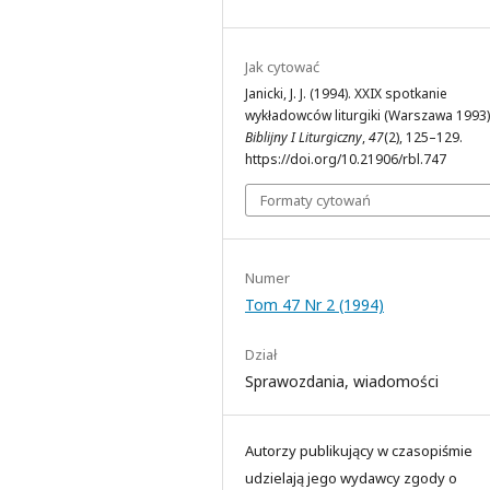
Jak cytować
Janicki, J. J. (1994). XXIX spotkanie
wykładowców liturgiki (Warszawa 1993)
Biblijny I Liturgiczny
,
47
(2), 125–129.
https://doi.org/10.21906/rbl.747
Formaty cytowań
Numer
Tom 47 Nr 2 (1994)
Dział
Sprawozdania, wiadomości
Autorzy publikujący w czasopiśmie
udzielają jego wydawcy zgody o