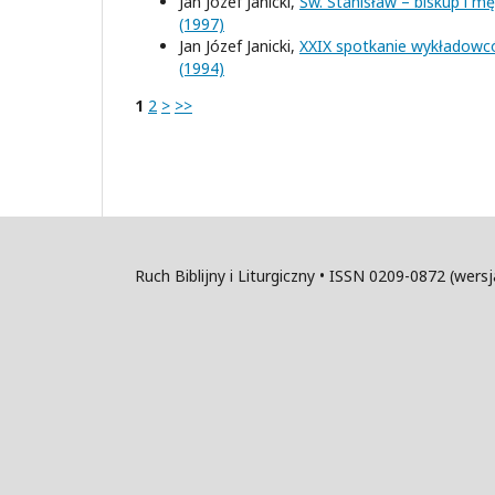
Jan Józef Janicki,
Św. Stanisław – biskup i m
(1997)
Jan Józef Janicki,
XXIX spotkanie wykładowcó
(1994)
1
2
>
>>
Ruch Biblijny i Liturgiczny • ISSN 0209-0872 (wer