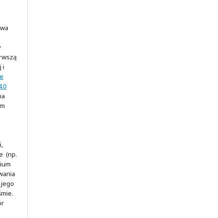
awa
y
erwszą
 i
ve
.0
na
ym
,
e (np.
rium
wania
 jego
śmie.
ór