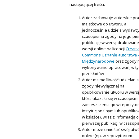
następującej treści:
Autor zachowuje autorskie pr
majątkowe do utworu, a
jednocześnie udziela wydawc
czasopisma zgody na jego pi
publikację w wersji drukowanej
wersji online na licencji
Creati
Commons Uznanie autorstwa 4
Międzynarodowe
oraz zgody 
wykonywanie opracowań, w t
przekładów.
Autor ma możliwość udzielania
zgody niewyłącznej na
opublikowanie utworu w wersji
która ukazała się w czasopiśmi
zamieszczenia go w repozyto
instytucjonalnym lub opubliko
w książce), wraz z informacją o
pierwszej publikacji w czasopi
Autor może umieścić swój utw
online (np. w repozytorium