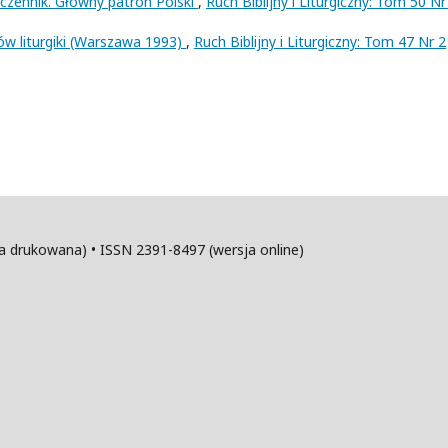
ęczennik. Główny patron Polski
,
Ruch Biblijny i Liturgiczny: Tom 50 Nr
w liturgiki (Warszawa 1993)
,
Ruch Biblijny i Liturgiczny: Tom 47 Nr 2
sja drukowana) • ISSN 2391-8497 (wersja online)