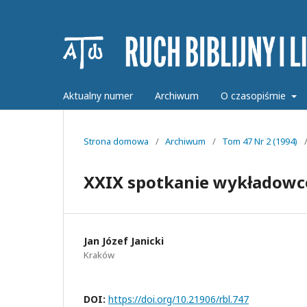
Aktualny numer
Archiwum
O czasopiśmie
Strona domowa
/
Archiwum
/
Tom 47 Nr 2 (1994)
XXIX spotkanie wykładowcó
Jan Józef Janicki
Kraków
DOI:
https://doi.org/10.21906/rbl.747