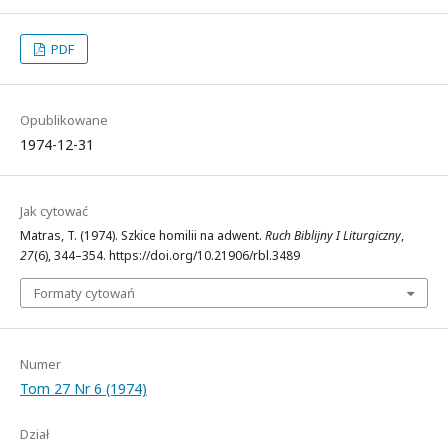
PDF
Opublikowane
1974-12-31
Jak cytować
Matras, T. (1974). Szkice homilii na adwent.
Ruch Biblijny I Liturgiczny
,
27
(6), 344–354. https://doi.org/10.21906/rbl.3489
Formaty cytowań
Numer
Tom 27 Nr 6 (1974)
Dział