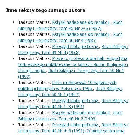
Inne teksty tego samego autora
Tadeusz Matras,
Książki nadesłane do redakcji
,
Ruch
Biblijny i Liturgiczny: Tom 45 Nr 2–6 (1992)
Tadeusz Matras,
Książki nadesłane do redakcji
,
Ruch
Biblijny i Liturgiczny: Tom 36 Nr 4 (1983)
Tadeusz Matras,
Przegląd bibliograficzny
,
Ruch Biblijny i
Liturgiczny: Tom 49 Nr 4 (1996)
Tadeusz Matras,
Prace o. profesora dra hab. Augustyna
Jankowskiego publikowane na łamach Ruchu Biblijnego i
Liturgicznego
,
Ruch Biblijny i Liturgiczny: Tom 50 Nr 1
(1997)
Tadeusz Matras,
Lista rankingowa: 10 najlepszych
publikacji biblijnych w Polsce w r. 1996
,
Ruch Biblijny i
Liturgiczny: Tom 50 Nr 1 (1997)
Tadeusz Matras,
Przegląd bibliograficzny
,
Ruch Biblijny i
Liturgiczny: Tom 44 Nr 1–3 (1991)
Tadeusz Matras,
Książki nadesłane do redakcji
,
Ruch
Biblijny i Liturgiczny: Tom 46 Nr 2 (1993)
Tadeusz Matras,
Przegląd bibliograficzny
,
Ruch Biblijny i
Liturgiczny: Tom 44 Nr 4–6 (1991): IV pielgrzymka Jana