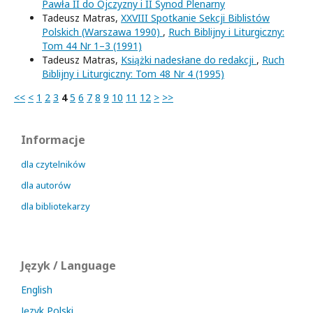
Pawła II do Ojczyzny i II Synod Plenarny
Tadeusz Matras,
XXVIII Spotkanie Sekcji Biblistów
Polskich (Warszawa 1990)
,
Ruch Biblijny i Liturgiczny:
Tom 44 Nr 1–3 (1991)
Tadeusz Matras,
Książki nadesłane do redakcji
,
Ruch
Biblijny i Liturgiczny: Tom 48 Nr 4 (1995)
<<
<
1
2
3
4
5
6
7
8
9
10
11
12
>
>>
Informacje
dla czytelników
dla autorów
dla bibliotekarzy
Język / Language
English
Język Polski