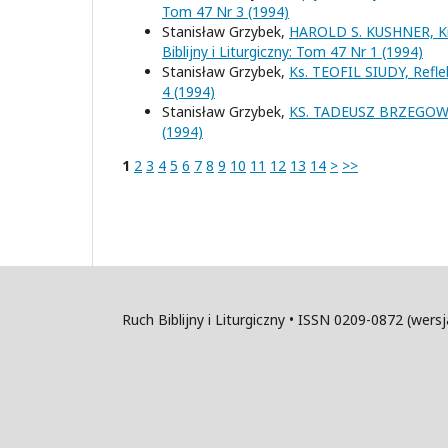
Tom 47 Nr 3 (1994)
Stanisław Grzybek,
HAROLD S. KUSHNER, Kie
Biblijny i Liturgiczny: Tom 47 Nr 1 (1994)
Stanisław Grzybek,
Ks. TEOFIL SIUDY, Refl
4 (1994)
Stanisław Grzybek,
KS. TADEUSZ BRZEGOWY,
(1994)
1
2
3
4
5
6
7
8
9
10
11
12
13
14
>
>>
Ruch Biblijny i Liturgiczny • ISSN 0209-0872 (wer