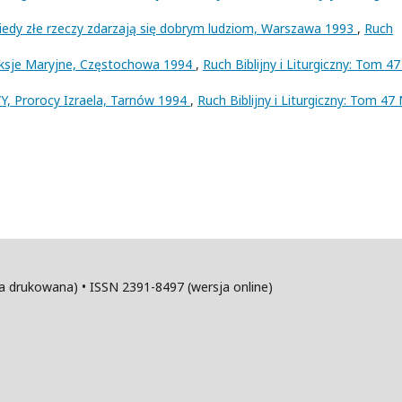
dy złe rzeczy zdarzają się dobrym ludziom, Warszawa 1993
,
Ruch
eksje Maryjne, Częstochowa 1994
,
Ruch Biblijny i Liturgiczny: Tom 47
 Prorocy Izraela, Tarnów 1994
,
Ruch Biblijny i Liturgiczny: Tom 47 
sja drukowana) • ISSN 2391-8497 (wersja online)