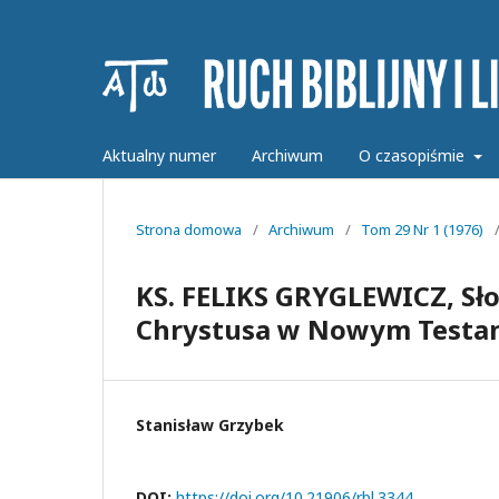
Aktualny numer
Archiwum
O czasopiśmie
Strona domowa
/
Archiwum
/
Tom 29 Nr 1 (1976)
KS. FELIKS GRYGLEWICZ, Sło
Chrystusa w Nowym Testam
Stanisław Grzybek
DOI:
https://doi.org/10.21906/rbl.3344