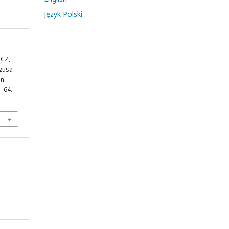
Język Polski
ICZ,
ezusa
in
3–64.