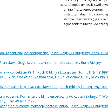
Autor może umieścić swój utw
online (np. w repozytorium
instytucjonalnym lub na swojej
stronie internetowej) jeszcze
zgłoszeniem utworu do czaso
ła. Aspekt biblijno-teologiczny
,
Ruch Biblijny i Liturgiczny: Tom 31 N
. Stanisława Grzybka za przyznane mu odznaczenie
,
Ruch Biblijny i
ycia w kontekście Ps 1
,
Ruch Biblijny i Liturgiczny: Tom 51 Nr 1 (1998
K, Z dnia na dzień. Rozważania, t. 1–2, Wrocław 1998
,
Ruch Biblij
OK, Skarb cierpienia, Wrocław 1994
,
Ruch Biblijny i Liturgiczny: To
ą o rodzinie. Komentarz biblijno-ascetyczny do czytań ślubnych”, Wy
iczny: Tom 49 Nr 1 (1996)
iętego na duchową formację chrześcijanina
,
Ruch Biblijny i Liturgiczn