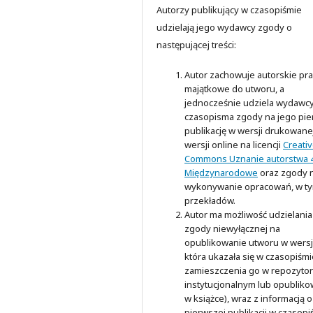
Autorzy publikujący w czasopiśmie
udzielają jego wydawcy zgody o
następującej treści:
Autor zachowuje autorskie pr
majątkowe do utworu, a
jednocześnie udziela wydawc
czasopisma zgody na jego pi
publikację w wersji drukowanej
wersji online na licencji
Creati
Commons Uznanie autorstwa 4
Międzynarodowe
oraz zgody 
wykonywanie opracowań, w t
przekładów.
Autor ma możliwość udzielania
zgody niewyłącznej na
opublikowanie utworu w wersji
która ukazała się w czasopiśmi
zamieszczenia go w repozyto
instytucjonalnym lub opubliko
w książce), wraz z informacją o
pierwszej publikacji w czasopi