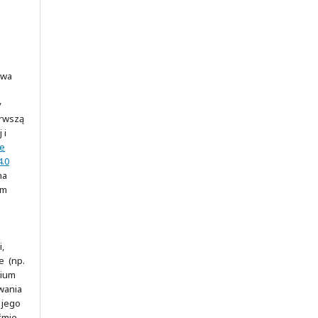
awa
y
erwszą
 i
ve
.0
na
ym
,
e (np.
rium
wania
 jego
śmie.