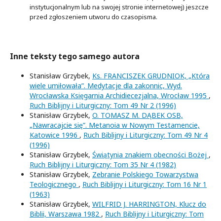
instytucjonalnym lub na swojej stronie internetowej) jeszcze
przed zgłoszeniem utworu do czasopisma.
Inne teksty tego samego autora
Stanisław Grzybek,
Ks. FRANCISZEK GRUDNIOK, „Która
wiele umiłowała”. Medytacje dla zakonnic, Wyd.
Wrocławska Księgarnia Archidiecezjalna, Wrocław 1995
,
Ruch Biblijny i Liturgiczny: Tom 49 Nr 2 (1996)
Stanisław Grzybek,
O. TOMASZ M. DĄBEK OSB,
„Nawracajcie się”. Metanoia w Nowym Testamencie,
Katowice 1996
,
Ruch Biblijny i Liturgiczny: Tom 49 Nr 4
(1996)
Stanisław Grzybek,
Świątynia znakiem obecności Bożej
,
Ruch Biblijny i Liturgiczny: Tom 35 Nr 4 (1982)
Stanisław Grzybek,
Zebranie Polskiego Towarzystwa
Teologicznego
,
Ruch Biblijny i Liturgiczny: Tom 16 Nr 1
(1963)
Stanisław Grzybek,
WILFRID J. HARRINGTON, Klucz do
Biblii, Warszawa 1982
,
Ruch Biblijny i Liturgiczny: Tom