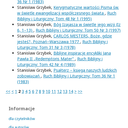
36 Nr 1 (1983)
Stanisław Grzybek,
Kerygmatyczne wartości Pisma św.
w świetle ewangelizacji współczesnego świata
,
Ruch
Biblijny i Liturgiczny: Tom 48 Nr 1 (1995)
Stanisław Grzybek,
Bóg Izajasza w świetle jego wizji (Iz
6, 1–13)
,
Ruch Biblijny i Liturgiczny: Tom 50 Nr 3 (1997)
Stanisław Grzybek,
CARLOS MESTERS, Boże, gdzie
jesteś?, Poznań–Warszawa 1977
,
Ruch Biblijny i
Liturgiczny: Tom 31 Nr 3 (1978)
Stanisław Grzybek,
Biblijne inspiracje encykliki Jana
Pawła II „Redemptoris Mater”
,
Ruch Biblijny i
Liturgiczny: Tom 42 Nr 4 (1989)
Stanisław Grzybek,
Psałterz – księga naszych ludzkich
zobowiązań
,
Ruch Biblijny i Liturgiczny: Tom 36 Nr 1
(1983)
<<
<
1
2
3
4
5
6
7
8
9
10
11
12
13
14
>
>>
Informacje
dla czytelników
dla autorów