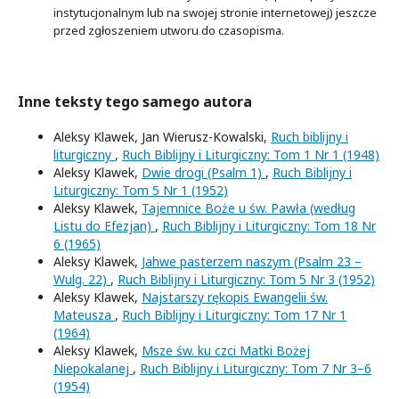
instytucjonalnym lub na swojej stronie internetowej) jeszcze
przed zgłoszeniem utworu do czasopisma.
Inne teksty tego samego autora
Aleksy Klawek, Jan Wierusz-Kowalski,
Ruch biblijny i
liturgiczny
,
Ruch Biblijny i Liturgiczny: Tom 1 Nr 1 (1948)
Aleksy Klawek,
Dwie drogi (Psalm 1)
,
Ruch Biblijny i
Liturgiczny: Tom 5 Nr 1 (1952)
Aleksy Klawek,
Tajemnice Boże u św. Pawła (według
Listu do Efezjan)
,
Ruch Biblijny i Liturgiczny: Tom 18 Nr
6 (1965)
Aleksy Klawek,
Jahwe pasterzem naszym (Psalm 23 –
Wulg. 22)
,
Ruch Biblijny i Liturgiczny: Tom 5 Nr 3 (1952)
Aleksy Klawek,
Najstarszy rękopis Ewangelii św.
Mateusza
,
Ruch Biblijny i Liturgiczny: Tom 17 Nr 1
(1964)
Aleksy Klawek,
Msze św. ku czci Matki Bożej
Niepokalanej
,
Ruch Biblijny i Liturgiczny: Tom 7 Nr 3–6
(1954)