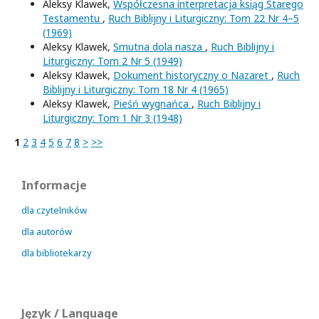
Aleksy Klawek,
Współczesna interpretacja ksiąg Starego
Testamentu
,
Ruch Biblijny i Liturgiczny: Tom 22 Nr 4–5
(1969)
Aleksy Klawek,
Smutna dola nasza
,
Ruch Biblijny i
Liturgiczny: Tom 2 Nr 5 (1949)
Aleksy Klawek,
Dokument historyczny o Nazaret
,
Ruch
Biblijny i Liturgiczny: Tom 18 Nr 4 (1965)
Aleksy Klawek,
Pieśń wygnańca
,
Ruch Biblijny i
Liturgiczny: Tom 1 Nr 3 (1948)
1
2
3
4
5
6
7
8
>
>>
Informacje
dla czytelników
dla autorów
dla bibliotekarzy
Język / Language