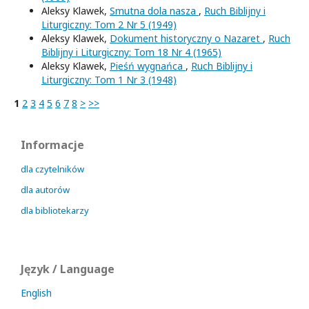
Aleksy Klawek,
Smutna dola nasza
,
Ruch Biblijny i
Liturgiczny: Tom 2 Nr 5 (1949)
Aleksy Klawek,
Dokument historyczny o Nazaret
,
Ruch
Biblijny i Liturgiczny: Tom 18 Nr 4 (1965)
Aleksy Klawek,
Pieśń wygnańca
,
Ruch Biblijny i
Liturgiczny: Tom 1 Nr 3 (1948)
1
2
3
4
5
6
7
8
>
>>
Informacje
dla czytelników
dla autorów
dla bibliotekarzy
Język / Language
English