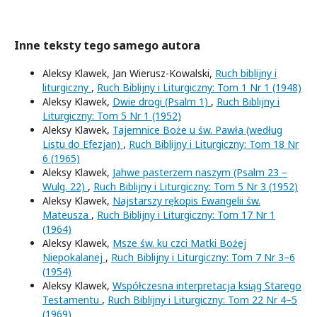
Inne teksty tego samego autora
Aleksy Klawek, Jan Wierusz-Kowalski,
Ruch biblijny i
liturgiczny
,
Ruch Biblijny i Liturgiczny: Tom 1 Nr 1 (1948)
Aleksy Klawek,
Dwie drogi (Psalm 1)
,
Ruch Biblijny i
Liturgiczny: Tom 5 Nr 1 (1952)
Aleksy Klawek,
Tajemnice Boże u św. Pawła (według
Listu do Efezjan)
,
Ruch Biblijny i Liturgiczny: Tom 18 Nr
6 (1965)
Aleksy Klawek,
Jahwe pasterzem naszym (Psalm 23 –
Wulg. 22)
,
Ruch Biblijny i Liturgiczny: Tom 5 Nr 3 (1952)
Aleksy Klawek,
Najstarszy rękopis Ewangelii św.
Mateusza
,
Ruch Biblijny i Liturgiczny: Tom 17 Nr 1
(1964)
Aleksy Klawek,
Msze św. ku czci Matki Bożej
Niepokalanej
,
Ruch Biblijny i Liturgiczny: Tom 7 Nr 3–6
(1954)
Aleksy Klawek,
Współczesna interpretacja ksiąg Starego
Testamentu
,
Ruch Biblijny i Liturgiczny: Tom 22 Nr 4–5
(1969)