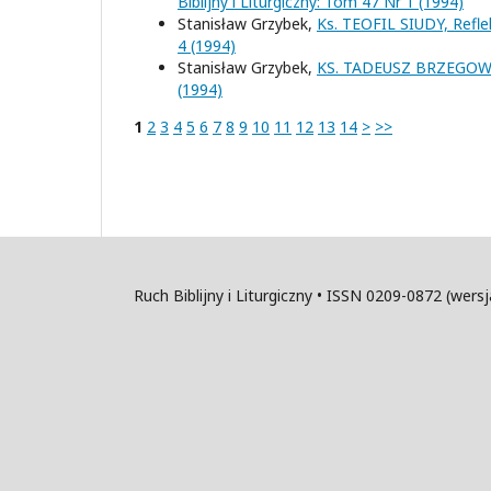
Biblijny i Liturgiczny: Tom 47 Nr 1 (1994)
Stanisław Grzybek,
Ks. TEOFIL SIUDY, Refl
4 (1994)
Stanisław Grzybek,
KS. TADEUSZ BRZEGOWY,
(1994)
1
2
3
4
5
6
7
8
9
10
11
12
13
14
>
>>
Ruch Biblijny i Liturgiczny • ISSN 0209-0872 (wer