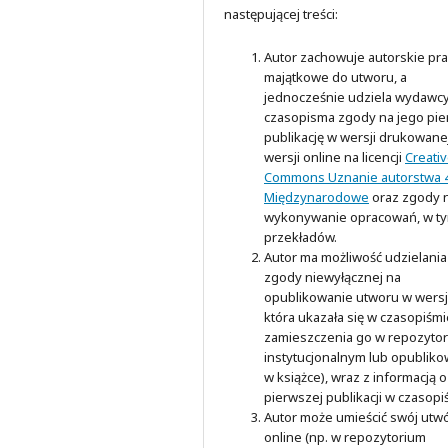
następującej treści:
Autor zachowuje autorskie pr
majątkowe do utworu, a
jednocześnie udziela wydawc
czasopisma zgody na jego pi
publikację w wersji drukowanej
wersji online na licencji
Creati
Commons Uznanie autorstwa 4
Międzynarodowe
oraz zgody 
wykonywanie opracowań, w t
przekładów.
Autor ma możliwość udzielania
zgody niewyłącznej na
opublikowanie utworu w wersji
która ukazała się w czasopiśmi
zamieszczenia go w repozyto
instytucjonalnym lub opubliko
w książce), wraz z informacją o
pierwszej publikacji w czasopi
Autor może umieścić swój utw
online (np. w repozytorium