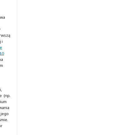
awa
y
erwszą
 i
ve
.0
na
ym
,
e (np.
rium
wania
 jego
śmie.
ór