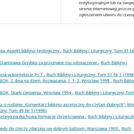
instytucjonalnym lub na swojej
stronie internetowej) jeszcze
zgłoszeniem utworu do czaso
ła. Aspekt biblijno-teologiczny
,
Ruch Biblijny i Liturgiczny: Tom 31 N
. Stanisława Grzybka za przyznane mu odznaczenie
,
Ruch Biblijny i
ycia w kontekście Ps 1
,
Ruch Biblijny i Liturgiczny: Tom 51 Nr 1 (1998
K, Z dnia na dzień. Rozważania, t. 1–2, Wrocław 1998
,
Ruch Biblij
OK, Skarb cierpienia, Wrocław 1994
,
Ruch Biblijny i Liturgiczny: To
ą o rodzinie. Komentarz biblijno-ascetyczny do czytań ślubnych”, Wy
iczny: Tom 49 Nr 1 (1996)
iętego na duchową formację chrześcijanina
,
Ruch Biblijny i Liturgiczn
dy złe rzeczy zdarzają się dobrym ludziom, Warszawa 1993
,
Ruch