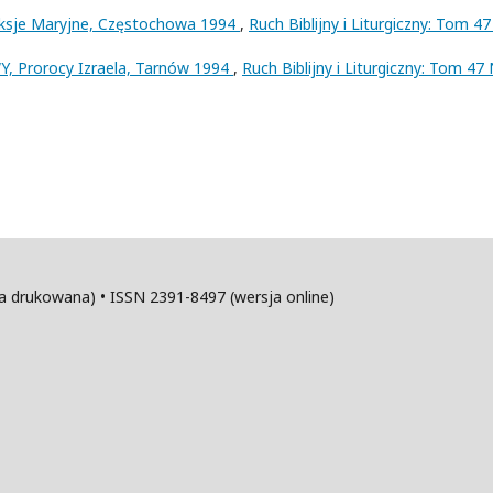
eksje Maryjne, Częstochowa 1994
,
Ruch Biblijny i Liturgiczny: Tom 47
 Prorocy Izraela, Tarnów 1994
,
Ruch Biblijny i Liturgiczny: Tom 47 
sja drukowana) • ISSN 2391-8497 (wersja online)