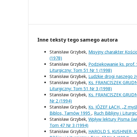
Inne teksty tego samego autora
Stanisław Grzybek,
Misyjny charakter Kościo
(1978)
Stanisław Grzybek,
Podziękowanie ks. prof
Liturgiczny: Tom 51 Nr 1 (1998)
Stanisław Grzybek,
Ludzkie drogi naszego ż
Stanisław Grzybek,
Ks. FRANCISZEK GRUDNIO
Liturgiczny: Tom 51 Nr 3 (1998)
Stanisław Grzybek,
Ks. FRANCISZEK GRUDNI
Nr 2 (1994)
Stanisław Grzybek,
Ks. JÓZEF ŁACH, „Z myśl
Biblos, Tarnów 1995
,
Ruch Biblijny i Liturg
Stanisław Grzybek,
Wpływ lektury Pisma św
Tom 47 Nr 3 (1994)
Stanisław Grzybek,
HAROLD S. KUSHNER, Kie