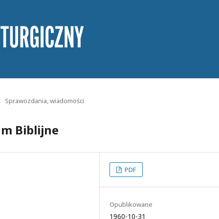
/
Sprawozdania, wiadomości
m Biblijne
PDF
Opublikowane
1960-10-31