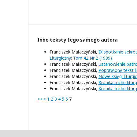
Inne teksty tego samego autora
Franciszek Małaczyński,
IX spotkanie sekre
Liturgiczny: Tom 42 Nr 2 (1989)
Franciszek Małaczyński,
Ustanowienie patr
Franciszek Małaczyński,
Poprawiony tekst li
Franciszek Małaczyński,
Nowe księgi liturgi
Franciszek Małaczyński,
Kronika ruchu litu
Franciszek Małaczyński,
Kronika ruchu litu
<<
<
1
2
3
4
5
6
7