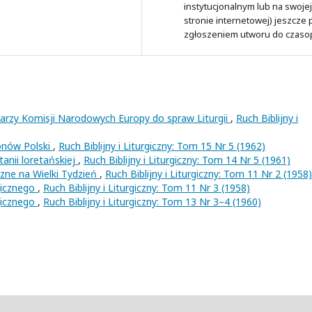
instytucjonalnym lub na swojej
stronie internetowej) jeszcze
zgłoszeniem utworu do czaso
tarzy Komisji Narodowych Europy do spraw Liturgii
,
Ruch Biblijny i
onów Polski
,
Ruch Biblijny i Liturgiczny: Tom 15 Nr 5 (1962)
tanii loretańskiej
,
Ruch Biblijny i Liturgiczny: Tom 14 Nr 5 (1961)
czne na Wielki Tydzień
,
Ruch Biblijny i Liturgiczny: Tom 11 Nr 2 (1958)
rgicznego
,
Ruch Biblijny i Liturgiczny: Tom 11 Nr 3 (1958)
rgicznego
,
Ruch Biblijny i Liturgiczny: Tom 13 Nr 3–4 (1960)