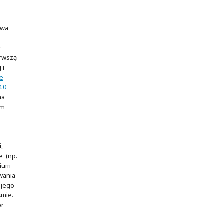
awa
y
erwszą
 i
ve
.0
na
ym
,
e (np.
rium
wania
 jego
śmie.
ór