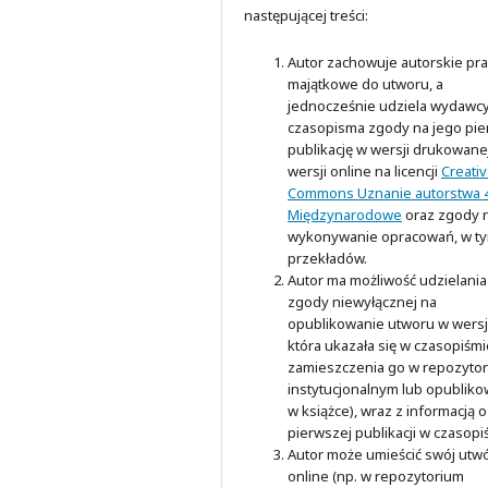
następującej treści:
Autor zachowuje autorskie pr
majątkowe do utworu, a
jednocześnie udziela wydawc
czasopisma zgody na jego pi
publikację w wersji drukowanej
wersji online na licencji
Creati
Commons Uznanie autorstwa 4
Międzynarodowe
oraz zgody 
wykonywanie opracowań, w t
przekładów.
Autor ma możliwość udzielania
zgody niewyłącznej na
opublikowanie utworu w wersji
która ukazała się w czasopiśmi
zamieszczenia go w repozyto
instytucjonalnym lub opubliko
w książce), wraz z informacją o
pierwszej publikacji w czasopi
Autor może umieścić swój utw
online (np. w repozytorium