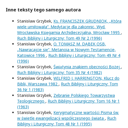
Inne teksty tego samego autora
Stanisław Grzybek,
Ks. FRANCISZEK GRUDNIOK, „Która
wiele umiłowała”. Medytacje dla zakonnic, Wyd.
Wrocławska Księgarnia Archidiecezjalna, Wrocław 1995
,
Ruch Biblijny i Liturgiczny: Tom 49 Nr 2 (1996)
Stanisław Grzybek,
O. TOMASZ M. DĄBEK OSB,
„Nawracajcie się”. Metanoia w Nowym Testamencie,
Katowice 1996
,
Ruch Biblijny i Liturgiczny: Tom 49 Nr 4
(1996)
Stanisław Grzybek,
Świątynia znakiem obecności Bożej
,
Ruch Biblijny i Liturgiczny: Tom 35 Nr 4 (1982)
Stanisław Grzybek,
WILFRID J. HARRINGTON, Klucz do
Biblii, Warszawa 1982
,
Ruch Biblijny i Liturgiczny: Tom
36 Nr 1 (1983)
Stanisław Grzybek,
Zebranie Polskiego Towarzystwa
Teologicznego
,
Ruch Biblijny i Liturgiczny: Tom 16 Nr 1
(1963)
Stanisław Grzybek,
Kerygmatyczne wartości Pisma św.
w świetle ewangelizacji współczesnego świata
,
Ruch
Biblijny i Liturgiczny: Tom 48 Nr 1 (1995)