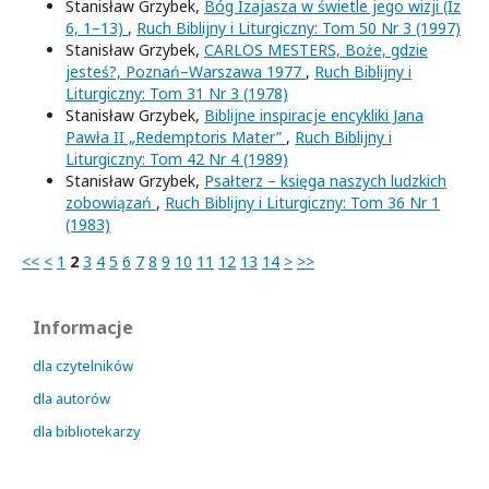
Stanisław Grzybek,
Bóg Izajasza w świetle jego wizji (Iz
6, 1–13)
,
Ruch Biblijny i Liturgiczny: Tom 50 Nr 3 (1997)
Stanisław Grzybek,
CARLOS MESTERS, Boże, gdzie
jesteś?, Poznań–Warszawa 1977
,
Ruch Biblijny i
Liturgiczny: Tom 31 Nr 3 (1978)
Stanisław Grzybek,
Biblijne inspiracje encykliki Jana
Pawła II „Redemptoris Mater”
,
Ruch Biblijny i
Liturgiczny: Tom 42 Nr 4 (1989)
Stanisław Grzybek,
Psałterz – księga naszych ludzkich
zobowiązań
,
Ruch Biblijny i Liturgiczny: Tom 36 Nr 1
(1983)
<<
<
1
2
3
4
5
6
7
8
9
10
11
12
13
14
>
>>
Informacje
dla czytelników
dla autorów
dla bibliotekarzy