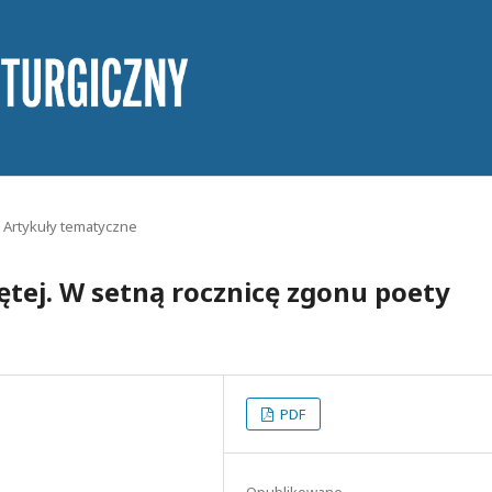
Artykuły tematyczne
więtej. W setną rocznicę zgonu poety
PDF
Opublikowane