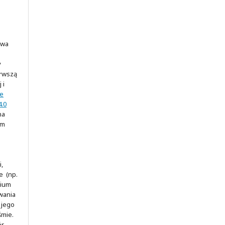
awa
y
erwszą
 i
ve
.0
na
ym
,
e (np.
rium
wania
 jego
śmie.
ór