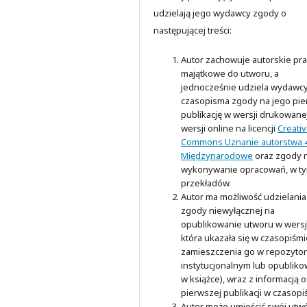
udzielają jego wydawcy zgody o
następującej treści:
Autor zachowuje autorskie pr
majątkowe do utworu, a
jednocześnie udziela wydawc
czasopisma zgody na jego pi
publikację w wersji drukowanej
wersji online na licencji
Creati
Commons Uznanie autorstwa 4
Międzynarodowe
oraz zgody 
wykonywanie opracowań, w t
przekładów.
Autor ma możliwość udzielania
zgody niewyłącznej na
opublikowanie utworu w wersji
która ukazała się w czasopiśmi
zamieszczenia go w repozyto
instytucjonalnym lub opubliko
w książce), wraz z informacją o
pierwszej publikacji w czasopi
Autor może umieścić swój utw