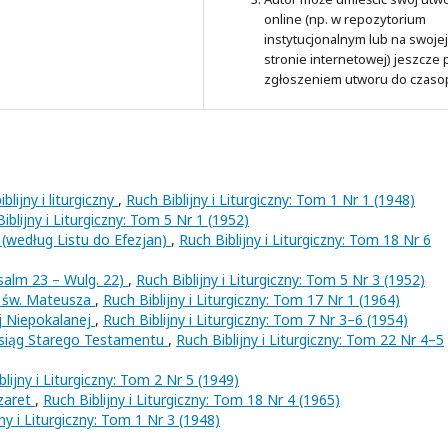
online (np. w repozytorium
instytucjonalnym lub na swojej
stronie internetowej) jeszcze
zgłoszeniem utworu do czaso
blijny i liturgiczny
,
Ruch Biblijny i Liturgiczny: Tom 1 Nr 1 (1948)
iblijny i Liturgiczny: Tom 5 Nr 1 (1952)
(według Listu do Efezjan)
,
Ruch Biblijny i Liturgiczny: Tom 18 Nr 6
alm 23 – Wulg. 22)
,
Ruch Biblijny i Liturgiczny: Tom 5 Nr 3 (1952)
i św. Mateusza
,
Ruch Biblijny i Liturgiczny: Tom 17 Nr 1 (1964)
j Niepokalanej
,
Ruch Biblijny i Liturgiczny: Tom 7 Nr 3–6 (1954)
ksiąg Starego Testamentu
,
Ruch Biblijny i Liturgiczny: Tom 22 Nr 4–5
blijny i Liturgiczny: Tom 2 Nr 5 (1949)
zaret
,
Ruch Biblijny i Liturgiczny: Tom 18 Nr 4 (1965)
jny i Liturgiczny: Tom 1 Nr 3 (1948)