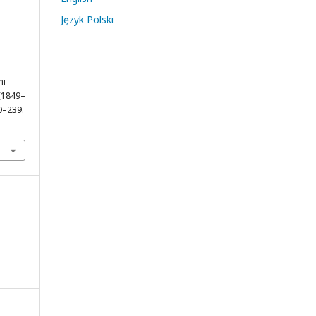
Język Polski
mi
 (1849–
30–239.