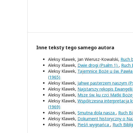
Inne teksty tego samego autora
Aleksy Klawek, Jan Wierusz-Kowalski,
Ruch bi
Aleksy Klawek,
Dwie drogi (Psalm 1)
,
Ruch B
Aleksy Klawek,
Tajemnice Boże u św. Pawła 
(1965)
Aleksy Klawek,
Jahwe pasterzem naszym (Ps
Aleksy Klawek,
Najstarszy rękopis Ewangeli
Aleksy Klawek,
Msze św. ku czci Matki Boże
Aleksy Klawek,
Współczesna interpretacja 
(1969)
Aleksy Klawek,
Smutna dola nasza
,
Ruch Bi
Aleksy Klawek,
Dokument historyczny o Na
Aleksy Klawek,
Pieśń wygnańca
,
Ruch Bibli