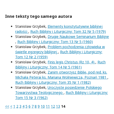
Inne teksty tego samego autora
Stanisław Grzybek,
Elementy konstytutywne biblijnej
radości
,
Ruch Biblijny i Liturgiczny: Tom 32 Nr 5 (1979)
Stanisław Grzybek,
Drugie Naukowe Seminarium Biblijne
,
Ruch Biblijny i Liturgiczny: Tom 13 Nr 5 (1960)
Stanisław Grzybek,
Problem pochodzenia człowieka w
świetle egzegezy biblijnej
,
Ruch Biblijny i Liturgiczny:
Tom 12 Nr 2 (1959)
Stanisław Grzybek,
Finis legis Christus (Rz 10, 4)
,
Ruch
Biblijny i Liturgiczny: Tom 14 Nr 5 (1961)
Stanisław Grzybek,
Zanim otworzysz Biblię, pod red. ks.
Michała Peterai ks. Mariana Wolniewicza, Poznań 1981
,
Ruch Biblijny i Liturgiczny: Tom 35 Nr 1 (1982)
Stanisław Grzybek,
Uroczyste posiedzenie Polskiego
Towarzystwa Teologicznego
,
Ruch Biblijny i Liturgiczny:
Tom 15 Nr 3 (1962)
<<
<
1
2
3
4
5
6
7
8
9
10
11
12
13
14