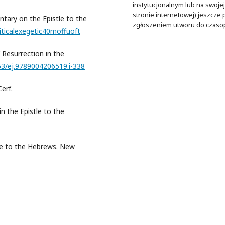
instytucjonalnym lub na swojej
stronie internetowej) jeszcze
entary on the Epistle to the
zgłoszeniem utworu do czaso
criticalexegetic40moffuoft
 Resurrection in the
163/ej.9789004206519.i-338
Cerf.
in the Epistle to the
tle to the Hebrews. New