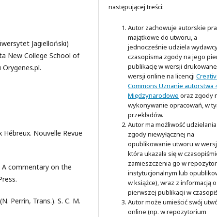
następującej treści:
Autor zachowuje autorskie pr
majątkowe do utworu, a
wersytet Jagielloński)
jednocześnie udziela wydawc
ysta New College School of
czasopisma zgody na jego pi
publikację w wersji drukowanej
u Orygenes.pl.
wersji online na licencji
Creati
Commons Uznanie autorstwa 4
Międzynarodowe
oraz zgody 
wykonywanie opracowań, w t
przekładów.
Autor ma możliwość udzielania
aux Hébreux. Nouvelle Revue
zgody niewyłącznej na
opublikowanie utworu w wersji
która ukazała się w czasopiśmi
zamieszczenia go w repozyto
ws. A commentary on the
instytucjonalnym lub opubliko
Press.
w książce), wraz z informacją o
pierwszej publikacji w czasopi
N. Perrin, Trans.). S. C. M.
Autor może umieścić swój utw
online (np. w repozytorium