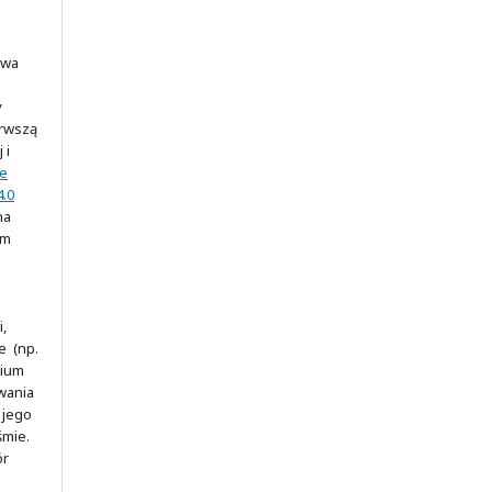
awa
y
erwszą
 i
ve
.0
na
ym
,
e (np.
rium
wania
 jego
śmie.
ór