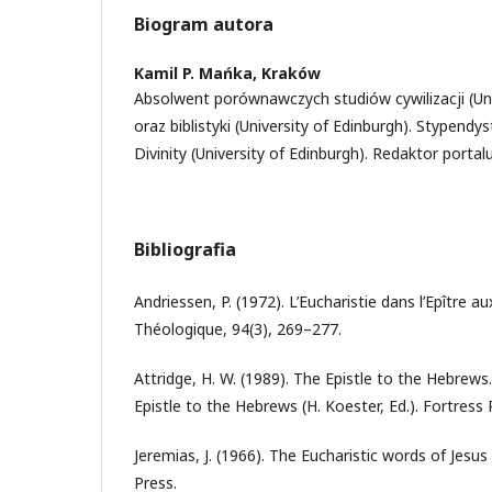
Biogram autora
Kamil P. Mańka,
Kraków
Absolwent porównawczych studiów cywilizacji (Uni
oraz biblistyki (University of Edinburgh). Stypend
Divinity (University of Edinburgh). Redaktor portal
Bibliografia
Andriessen, P. (1972). L’Eucharistie dans l’Epître 
Théologique, 94(3), 269–277.
Attridge, H. W. (1989). The Epistle to the Hebre
Epistle to the Hebrews (H. Koester, Ed.). Fortress 
Jeremias, J. (1966). The Eucharistic words of Jesus (
Press.