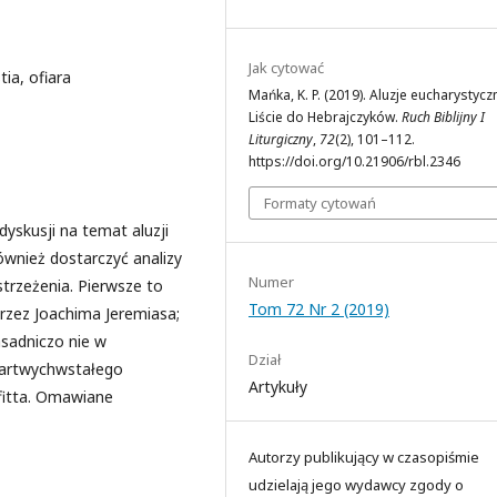
Jak cytować
ia, ofiara
Mańka, K. P. (2019). Aluzje eucharystycz
Liście do Hebrajczyków.
Ruch Biblijny I
Liturgiczny
,
72
(2), 101–112.
https://doi.org/10.21906/rbl.2346
Formaty cytowań
yskusji na temat aluzji
ównież dostarczyć analizy
Numer
trzeżenia. Pierwsze to
Tom 72 Nr 2 (2019)
rzez Joachima Jeremiasa;
asadniczo nie w
Dział
zmartwychwstałego
Artykuły
fitta. Omawiane
Autorzy publikujący w czasopiśmie
udzielają jego wydawcy zgody o