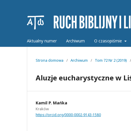
Aktualny numer
Archiwum
O czasopiśmie
Strona domowa
/
Archiwum
/
Tom 72 Nr 2 (2019)
Aluzje eucharystyczne w Li
Kamil P. Mańka
Kraków
https://orcid.org/0000-0002-9143-1580