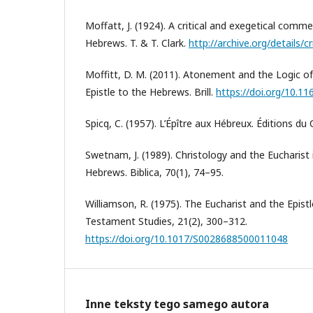
Moffatt, J. (1924). A critical and exegetical comm
Hebrews. T. & T. Clark.
http://archive.org/details/
Moffitt, D. M. (2011). Atonement and the Logic of
Epistle to the Hebrews. Brill.
https://doi.org/10.1
Spicq, C. (1957). L’Épître aux Hébreux. Éditions du 
Swetnam, J. (1989). Christology and the Eucharist 
Hebrews. Biblica, 70(1), 74–95.
Williamson, R. (1975). The Eucharist and the Epis
Testament Studies, 21(2), 300–312.
https://doi.org/10.1017/S0028688500011048
Inne teksty tego samego autora