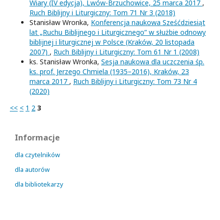
Wiary (IV edycja), Lwów-Brzuchowice, 25 marca 2017
,
Ruch Biblijny i Liturgiczny: Tom 71 Nr 3 (2018)
Stanisław Wronka,
Konferencja naukowa Sześćdziesiąt
lat „Ruchu Biblijnego i Liturgicznego” w służbie odnowy
biblijnej i liturgicznej w Polsce (Kraków, 20 listopada
2007)
,
Ruch Biblijny i Liturgiczny: Tom 61 Nr 1 (2008)
ks. Stanisław Wronka,
Sesja naukowa dla uczczenia śp.
ks. prof. Jerzego Chmiela (1935–2016), Kraków, 23
marca 2017
,
Ruch Biblijny i Liturgiczny: Tom 73 Nr 4
(2020)
<<
<
1
2
3
Informacje
dla czytelników
dla autorów
dla bibliotekarzy