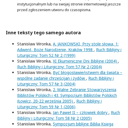
instytucjonalnym lub na swojej stronie internetowej) jeszcze
przed zgłoszeniem utworu do czasopisma.
Inne teksty tego samego autora
Stanisław Wronka,
A. JANKOWSKI, Przy stole słowa, 1:
Adwent, Boże Narodzenie, Kraków 1998
,
Ruch Biblijny i
Liturgiczny: Tom 52 Nr 2 (1999)
Stanisław Wronka,
XI Ekumeniczne Dni Biblijne (2004)
,
Ruch Biblijny i Liturgiczny: Tom 57 Nr 2 (2004)
Stanisław Wronka,
Być błogosławieństwem dla świata –
wspólne zadanie chrześcijan i żydów
,
Ruch Biblijny i
Liturgiczny: Tom 57 Nr 3 (2004)
Stanisław Wronka,
2. Walne Zebranie Stowarzyszenia
Biblistów Polskich i 43. Sympozjum Biblistów Polskich
(Łowicz, 20-22 września 2005)
,
Ruch Biblijny i
Liturgiczny: Tom 59 Nr 1 (2006)
Stanisław Wronka,
Jan Paweł II – człowiek dobry
,
Ruch
Biblijny i Liturgiczny: Tom 58 Nr 2 (2005)
Stanisław Wronka,
Sympozjum biblijne Biblia Księgą