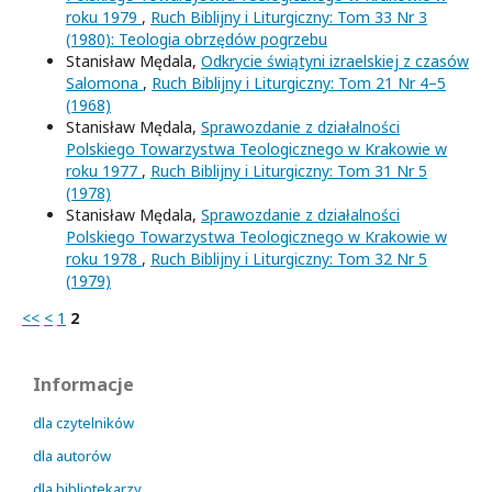
roku 1979
,
Ruch Biblijny i Liturgiczny: Tom 33 Nr 3
(1980): Teologia obrzędów pogrzebu
Stanisław Mędala,
Odkrycie świątyni izraelskiej z czasów
Salomona
,
Ruch Biblijny i Liturgiczny: Tom 21 Nr 4–5
(1968)
Stanisław Mędala,
Sprawozdanie z działalności
Polskiego Towarzystwa Teologicznego w Krakowie w
roku 1977
,
Ruch Biblijny i Liturgiczny: Tom 31 Nr 5
(1978)
Stanisław Mędala,
Sprawozdanie z działalności
Polskiego Towarzystwa Teologicznego w Krakowie w
roku 1978
,
Ruch Biblijny i Liturgiczny: Tom 32 Nr 5
(1979)
<<
<
1
2
Informacje
dla czytelników
dla autorów
dla bibliotekarzy