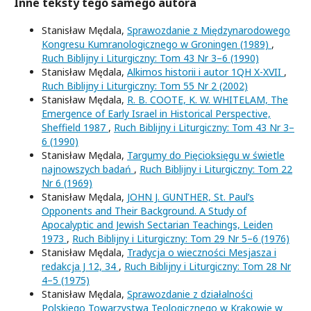
Inne teksty tego samego autora
Stanisław Mędala,
Sprawozdanie z Międzynarodowego
Kongresu Kumranologicznego w Groningen (1989)
,
Ruch Biblijny i Liturgiczny: Tom 43 Nr 3–6 (1990)
Stanisław Mędala,
Alkimos historii i autor 1QH X-XVII
,
Ruch Biblijny i Liturgiczny: Tom 55 Nr 2 (2002)
Stanisław Mędala,
R. B. COOTE, K. W. WHITELAM, The
Emergence of Early Israel in Historical Perspective,
Sheffield 1987
,
Ruch Biblijny i Liturgiczny: Tom 43 Nr 3–
6 (1990)
Stanisław Mędala,
Targumy do Pięcioksięgu w świetle
najnowszych badań
,
Ruch Biblijny i Liturgiczny: Tom 22
Nr 6 (1969)
Stanisław Mędala,
JOHN J. GUNTHER, St. Paul’s
Opponents and Their Background. A Study of
Apocalyptic and Jewish Sectarian Teachings, Leiden
1973
,
Ruch Biblijny i Liturgiczny: Tom 29 Nr 5–6 (1976)
Stanisław Mędala,
Tradycja o wieczności Mesjasza i
redakcja J 12, 34
,
Ruch Biblijny i Liturgiczny: Tom 28 Nr
4–5 (1975)
Stanisław Mędala,
Sprawozdanie z działalności
Polskiego Towarzystwa Teologicznego w Krakowie w