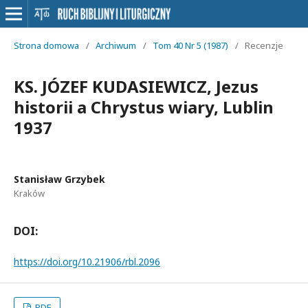
Strona domowa
/
Archiwum
/
Tom 40 Nr 5 (1987)
/
Recenzje
KS. JÓZEF KUDASIEWICZ, Jezus
historii a Chrystus wiary, Lublin
1937
Stanisław Grzybek
Kraków
DOI:
https://doi.org/10.21906/rbl.2096
PDF