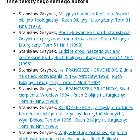
Inne teksty tego samego autora
Stanisław Grzybek,
Misyjny charakter Kościoła. Aspekt
biblijno-teologiczny
,
Ruch Biblijny i Liturgiczny: Tom 31
Nr 6 (1978)
Stanisław Grzybek,
Podziękowanie ks. prof. Stanisława
Grzybka za przyznane mu odznaczenie
,
Ruch Biblijny i
Liturgiczny: Tom 51 Nr 1 (1998)
Stanisław Grzybek,
Ludzkie drogi naszego życia w
kontekście Ps 1
,
Ruch Biblijny i Liturgiczny: Tom 51 Nr 1
(1998)
Stanisław Grzybek,
Ks. FRANCISZEK GRUDNIOK, Z dnia
na dzień. Rozważania, t. 1–2, Wrocław 1998
,
Ruch
Biblijny i Liturgiczny: Tom 51 Nr 3 (1998)
Stanisław Grzybek,
Ks. FRANCISZEK GRUDNIOK, Skarb
cierpienia, Wrocław 1994
,
Ruch Biblijny i Liturgiczny:
Tom 47 Nr 2 (1994)
Stanisław Grzybek,
Ks. JÓZEF ŁACH, „Z myślą o rodzinie.
Komentarz biblijno-ascetyczny do czytań ślubnych”,
Wyd. Biblos, Tarnów 1995
,
Ruch Biblijny i Liturgiczny:
Tom 49 Nr 1 (1996)
Stanisław Grzybek,
Wpływ lektury Pisma świętego na
duchową formację chrześcijanina
,
Ruch Biblijny i