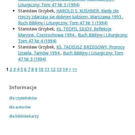
Liturgiczny: Tom 47 Nr 3 (1994)
Stanisław Grzybek,
HAROLD S. KUSHNER, Kiedy złe
rzeczy zdarzają się dobrym ludziom, Warszawa 1993
,
Ruch Biblijny i Liturgiczny: Tom 47 Nr 1 (1994)
Stanisław Grzybek,
Ks. TEOFIL SIUDY, Refleksje
Maryjne, Częstochowa 1994
,
Ruch Biblijny i Liturgiczny:
Tom 47 Nr 4 (1994)
Stanisław Grzybek,
KS. TADEUSZ BRZEGOWY, Prorocy
Izraela, Tarnów 1994
,
Ruch Biblijny i Liturgiczny: Tom
47 Nr 3 (1994)
1
2
3
4
5
6
7
8
9
10
11
12
13
14
>
>>
Informacje
dla czytelników
dla autorów
dla bibliotekarzy