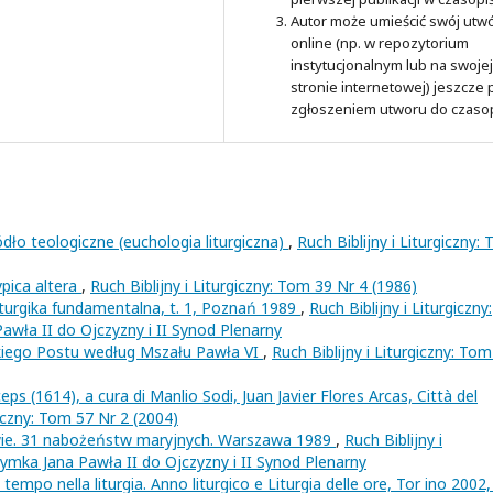
Autor może umieścić swój utw
online (np. w repozytorium
instytucjonalnym lub na swojej
stronie internetowej) jeszcze
zgłoszeniem utworu do czaso
dło teologiczne (euchologia liturgiczna)
,
Ruch Biblijny i Liturgiczny:
pica altera
,
Ruch Biblijny i Liturgiczny: Tom 39 Nr 4 (1986)
iturgika fundamentalna, t. 1, Poznań 1989
,
Ruch Biblijny i Liturgiczny:
awła II do Ojczyzny i II Synod Plenarny
kiego Postu według Mszału Pawła VI
,
Ruch Biblijny i Liturgiczny: To
ps (1614), a cura di Manlio Sodi, Juan Javier Flores Arcas, Città del
giczny: Tom 57 Nr 2 (2004)
twie. 31 nabożeństw maryjnych. Warszawa 1989
,
Ruch Biblijny i
rzymka Jana Pawła II do Ojczyzny i II Synod Plenarny
mpo nella liturgia. Anno liturgico e Liturgia delle ore, Tor ino 2002