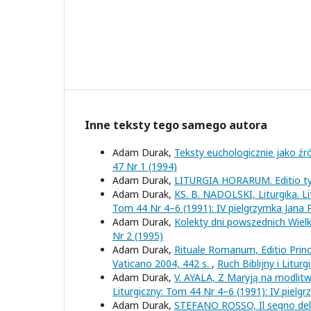
Inne teksty tego samego autora
Adam Durak,
Teksty euchologicznie jako źró
47 Nr 1 (1994)
Adam Durak,
LITURGIA HORARUM. Editio ty
Adam Durak,
KS. B. NADOLSKI, Liturgika. L
Tom 44 Nr 4–6 (1991): IV pielgrzymka Jana P
Adam Durak,
Kolekty dni powszednich Wiel
Nr 2 (1995)
Adam Durak,
Rituale Romanum, Editio Prince
Vaticano 2004, 442 s.
,
Ruch Biblijny i Litur
Adam Durak,
V. AYALA, Z Maryją na modli
Liturgiczny: Tom 44 Nr 4–6 (1991): IV pielg
Adam Durak,
STEFANO ROSSO, Il segno del te