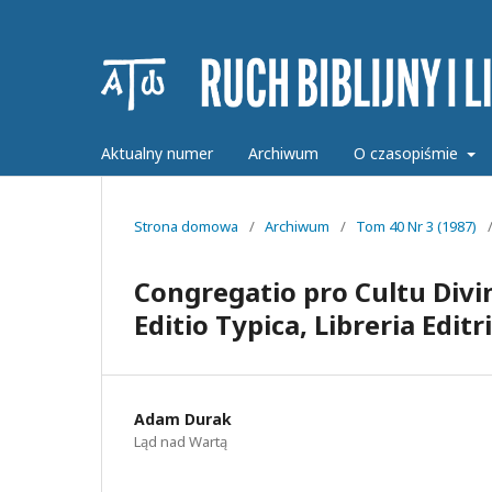
Aktualny numer
Archiwum
O czasopiśmie
Strona domowa
/
Archiwum
/
Tom 40 Nr 3 (1987)
Congregatio pro Cultu Divi
Editio Typica, Libreria Edit
Adam Durak
Ląd nad Wartą