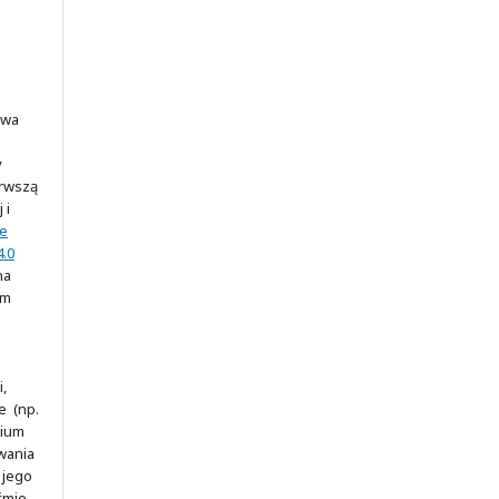
awa
y
erwszą
 i
ve
.0
na
ym
,
e (np.
rium
wania
 jego
śmie.