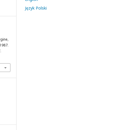
Język Polski
rgine,
 1987.
.