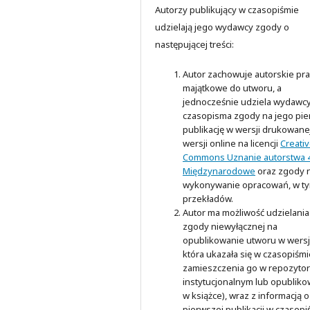
Autorzy publikujący w czasopiśmie
udzielają jego wydawcy zgody o
następującej treści:
Autor zachowuje autorskie pr
majątkowe do utworu, a
jednocześnie udziela wydawc
czasopisma zgody na jego pi
publikację w wersji drukowanej
wersji online na licencji
Creati
Commons Uznanie autorstwa 4
Międzynarodowe
oraz zgody 
wykonywanie opracowań, w t
przekładów.
Autor ma możliwość udzielania
zgody niewyłącznej na
opublikowanie utworu w wersji
która ukazała się w czasopiśmi
zamieszczenia go w repozyto
instytucjonalnym lub opubliko
w książce), wraz z informacją o
pierwszej publikacji w czasopi