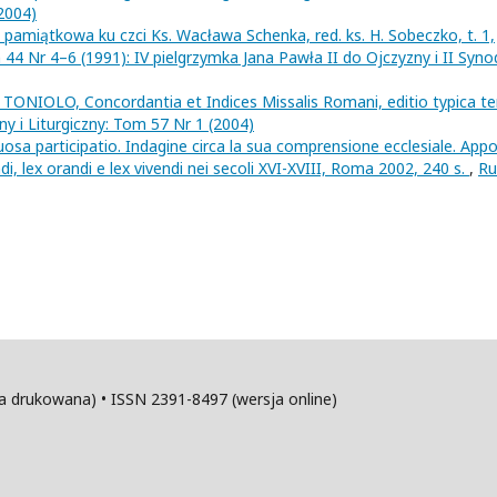
(2004)
 pamiątkowa ku czci Ks. Wacława Schenka, red. ks. H. Sobeczko, t. 1,
m 44 Nr 4–6 (1991): IV pielgrzymka Jana Pawła II do Ojczyzny i II Syno
IOLO, Concordantia et Indices Missalis Romani, editio typica ter
jny i Liturgiczny: Tom 57 Nr 1 (2004)
participatio. Indagine circa la sua comprensione ecclesiale. App
ndi, lex orandi e lex vivendi nei secoli XVI-XVIII, Roma 2002, 240 s.
,
Ru
sja drukowana) • ISSN 2391-8497 (wersja online)