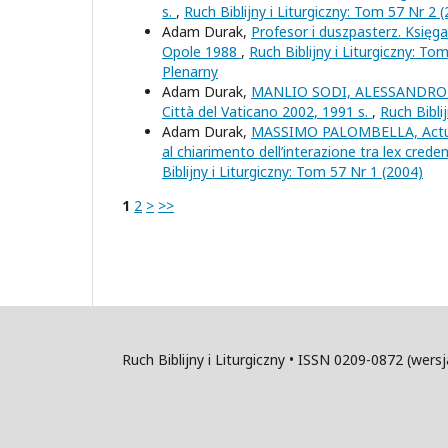
s.
,
Ruch Biblijny i Liturgiczny: Tom 57 Nr 2 
Adam Durak,
Profesor i duszpasterz. Księga
Opole 1988
,
Ruch Biblijny i Liturgiczny: To
Plenarny
Adam Durak,
MANLIO SODI, ALESSANDRO TON
Città del Vaticano 2002, 1991 s.
,
Ruch Bibli
Adam Durak,
MASSIMO PALOMBELLA, Actuosa 
al chiarimento dell’interazione tra lex crede
Biblijny i Liturgiczny: Tom 57 Nr 1 (2004)
1
2
>
>>
Ruch Biblijny i Liturgiczny • ISSN 0209-0872 (wer