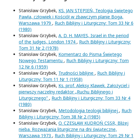
Stanisław Grzybek,
KS. JAN STĘPIEŃ, Teologia świętego
Pawła, człowiek i Kościół w zbawczym planie Boga,
Warszawa 1979
,
Ruch Biblijny i Liturgiczny: Tom 33 Nr 6
(1980)
Stanisław Grzybek,
A. D. H. MAYES, Israel in the period
of the Judges, London 1974
,
Ruch Biblijny i Liturgiczny:
Tom 31 Nr 2 (1978)
Stanisław Grzybek,
Komentarz do Pisma Świętego
Nowego Testamentu
,
Ruch Biblijny i Liturgiczny: Tom
12 Nr 6 (1959)
Stanisław Grzybek,
Trudności biblijne
,
Ruch Biblijny i
Liturgiczny: Tom 11 Nr 1 (1958)
Stanisław Grzybek,
Ks. prof. Aleksy Klawek. Założyciel i
pierwszy naczelny redaktor „Ruchu Biblijnego i
Liturgicznego”
,
Ruch Biblijny i Liturgiczny: Tom 33 Nr 4
(1980)
Stanisław Grzybek,
Metodologia teologii biblijnej
,
Ruch
Biblijny i Liturgiczny: Tom 38 Nr 2 (1985)
Stanisław Grzybek,
O. CZESŁAW KUDROŃ CSSR, Bliżej
nieba. Rozważania liturgiczne na dni świąteczne,
Warszawa 1973
,
Ruch Biblijny i Liturgiczny: Tom 29 Nr 1