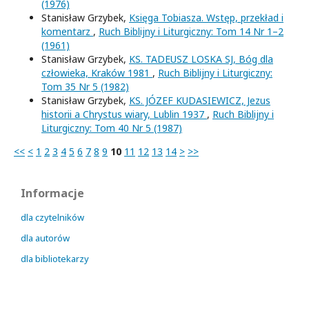
(1976)
Stanisław Grzybek,
Księga Tobiasza. Wstęp, przekład i
komentarz
,
Ruch Biblijny i Liturgiczny: Tom 14 Nr 1–2
(1961)
Stanisław Grzybek,
KS. TADEUSZ LOSKA SJ, Bóg dla
człowieka, Kraków 1981
,
Ruch Biblijny i Liturgiczny:
Tom 35 Nr 5 (1982)
Stanisław Grzybek,
KS. JÓZEF KUDASIEWICZ, Jezus
historii a Chrystus wiary, Lublin 1937
,
Ruch Biblijny i
Liturgiczny: Tom 40 Nr 5 (1987)
<<
<
1
2
3
4
5
6
7
8
9
10
11
12
13
14
>
>>
Informacje
dla czytelników
dla autorów
dla bibliotekarzy